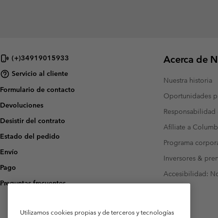
Acerca de N
(+)34919015933
Servicio al cliente
Nuestra historia
Formulario de contacto
Oportunidades pr
Devoluciones
Responsabilidad 
Desistir del contrato
Afíliate a Columb
Estado del pedido
Programa corpora
Envío
Inversores & pre
Pago
Accesibilidad: N
Preguntas frecuentes
Utilizamos cookies propias y de terceros y tecnologías