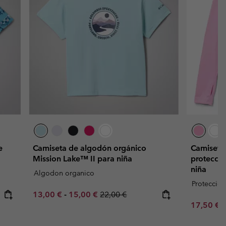
e
Camiseta de algodón orgánico
Camiseta
Mission Lake™ II para niña
protecció
niña
Algodon organico
Proteccion
Minimum sale price:
Maximum sale price:
Regular price:
13,00 €
-
15,00 €
22,00 €
Sale price
R
17,50 €
3