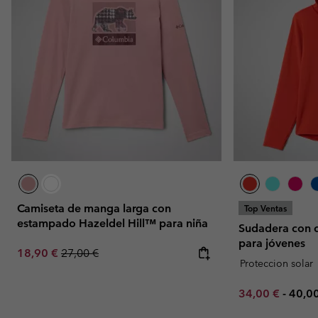
Camiseta de manga larga con
Top Ventas
estampado Hazeldel Hill™ para niña
Sudadera con c
para jóvenes
Sale price:
Regular price:
18,90 €
27,00 €
Proteccion solar
Minimum sale p
Maxi
34,00 €
-
40,0