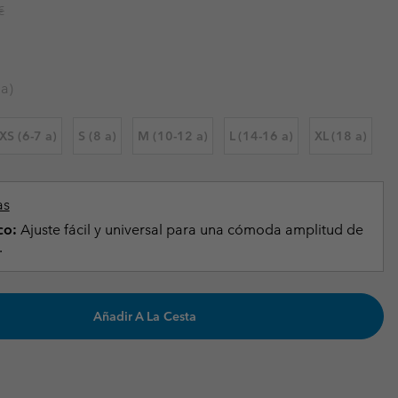
r price:
€
Invierno & de Esquí
Invierno & de Esquí
Guía De Artícolos Impermeables
Guía De Artícolos Impermeables
as grandes
 para mujer
 a)
s para hombre
XS (6-7 a)
S (8 a)
M (10-12 a)
L (14-16 a)
XL (18 a)
as
co:
Ajuste fácil y universal para una cómoda amplitud de
.
Añadir A La Cesta