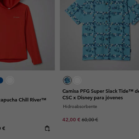
Camisa PFG Super Slack Tide™ d
CSC x Disney para jóvenes
apucha Chill River™
Hidroabsorbente
Sale price:
Regular price:
42,00 €
60,00 €
rice:
mum price:
0 €