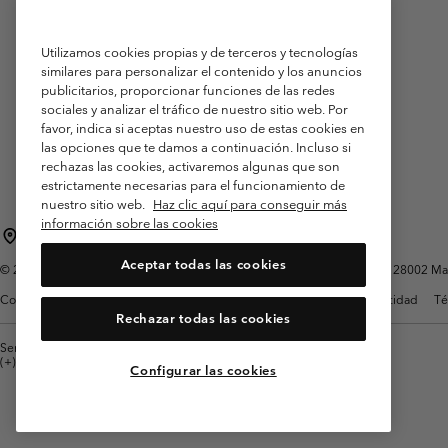
Utilizamos cookies propias y de terceros y tecnologías
similares para personalizar el contenido y los anuncios
publicitarios, proporcionar funciones de las redes
sociales y analizar el tráfico de nuestro sitio web. Por
favor, indica si aceptas nuestro uso de estas cookies en
las opciones que te damos a continuación. Incluso si
rechazas las cookies, activaremos algunas que son
estrictamente necesarias para el funcionamiento de
nuestro sitio web.
Haz clic aquí para conseguir más
información sobre las cookies
España
Aceptar todas las cookies
©
2026
Columbia Sportswear Spain S.L.U. Avenida del Doctor Arce, 14, 28002 Mad
Condiciones de uso
Terminos de Venta
Garantía
Política de Privacidad
Té
Rechazar todas las cookies
Servicio al cliente: Lu. - Vi. de 9:00 a 13:00 y de 14:00 a 18:00
(+)34919015933
Configurar las cookies