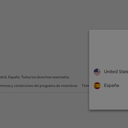
United Stat
rid, España. Todos los derechos reservados.
España
rminos y condiciones del programa de miembros
Términos De Uso Del Conteni