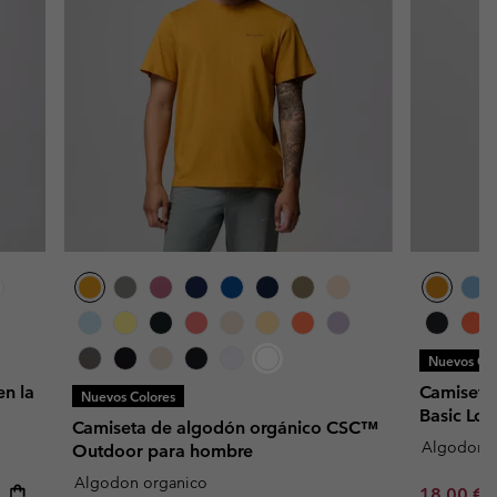
Nuevos Col
n la
Camiseta
Nuevos Colores
Basic Lo
Camiseta de algodón orgánico CSC™
Algodon o
Outdoor para hombre
Algodon organico
Minimum s
18,00 €