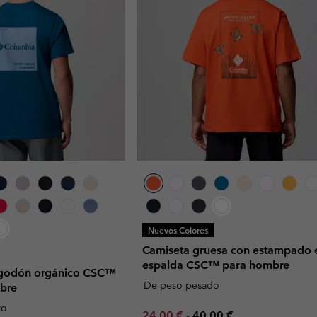
Nuevos Colores
Camiseta gruesa con estampado e
espalda CSC™ para hombre
lgodón orgánico CSC™
De peso pesado
bre
co
Minimum sale price:
Maximum price:
24,00 €
-
40,00 €