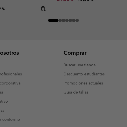
rice:
mum price:
0 €
osotros
Comprar
Buscar una tienda
ofesionales
Descuento estudiantes
corporativa
Promociones actuales
ia
Guía de tallas
tivo
nsa
o conforme