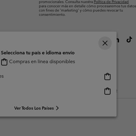
promocionales. Consulta nuestra
Política de Privacidad
para conocer más en detalle cómo procesaremos tus datos
con fines de ’marketing’ y cómo puedes revocar tu
consentimiento.
Selecciona tu país e idioma envío
Compras en línea disponibles
Compras
es
en
línea
Compras
do Generado Por Los Usuarios
Impressum
Cookies
Public CBCR
disponibles
en
línea
Ver Todos Los Países
disponibles