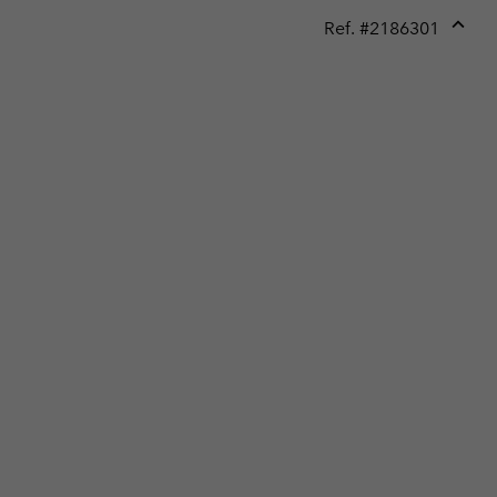
Ref. #
2186301
Expan
or
collap
sectio