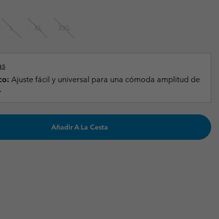
Invierno & de Esquí
Invierno & de Esquí
Guía De Artícolos Impermeables
Guía De Artícolos Impermeables
L
XL
XXL
as grandes
 para mujer
s para hombre
as
co:
Ajuste fácil y universal para una cómoda amplitud de
.
Añadir A La Cesta