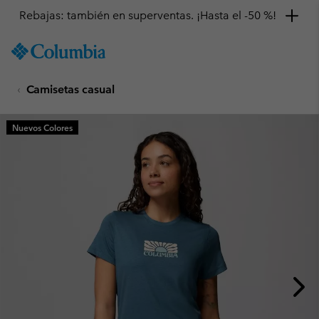
Rebajas: también en superventas. ¡Hasta el -50 %!
SKIP
Columbia
TO
Sportswear
CONTENT
Camisetas casual
SKIP
TO
MAIN
Nuevos Colores
NAV
SKIP
TO
SEARCH