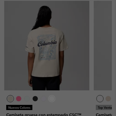
Nuevos Colores
Top Ventas
Camiseta gruesa con estampado CSC™
Camiseta o