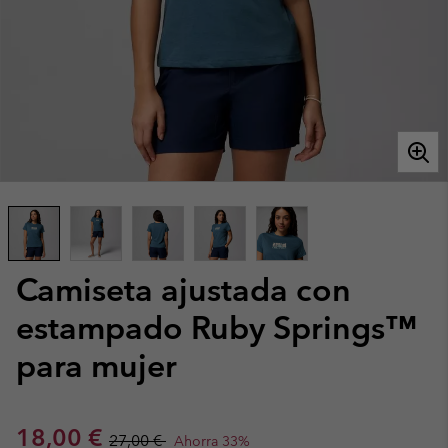
Camiseta ajustada con
estampado Ruby Springs™
para mujer
Sale price:
Regular price:
18,00 €
27,00 €
Ahorra 33%