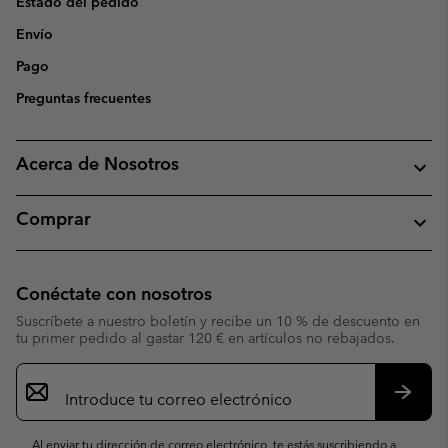
Estado del pedido
Envío
Pago
Preguntas frecuentes
Acerca de Nosotros
Comprar
Conéctate con nosotros
Suscríbete a nuestro boletín y recibe un 10 % de descuento en
tu primer pedido al gastar 120 € en artículos no rebajados.
Suscripción
de
correo
Suscri
electrónico
Al enviar tu dirección de correo electrónico, te estás suscribiendo a