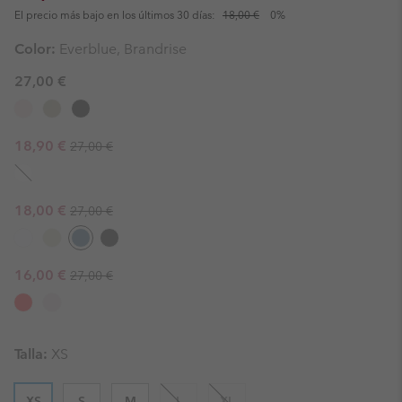
El precio más bajo en los últimos 30 días:
18,00 €
0%
Color:
Everblue, Brandrise
27,00 €
Regular price:
Sale price:
18,90 €
27,00 €
Regular price:
Sale price:
18,00 €
27,00 €
Regular price:
Sale price:
16,00 €
27,00 €
Talla:
XS
XS
S
M
L
XL