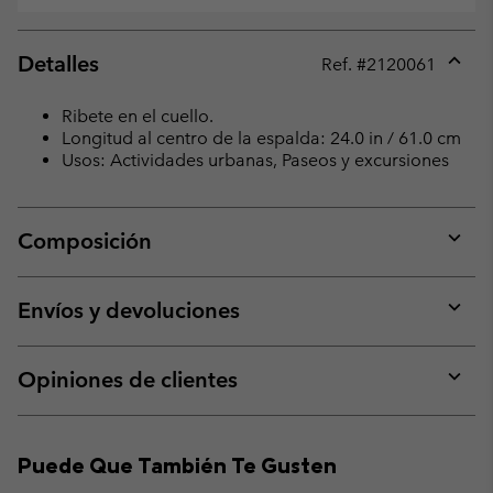
Detalles
Ref. #
2120061
Expan
or
Ribete en el cuello.
collap
Longitud al centro de la espalda: 24.0 in / 61.0 cm
sectio
Usos: Actividades urbanas, Paseos y excursiones
Composición
Expan
or
collap
Envíos y devoluciones
sectio
Expan
or
collap
Opiniones de clientes
sectio
Expan
or
collap
Puede Que También Te Gusten
sectio