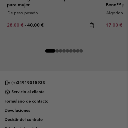
para mujer
Bend™ par
De peso pesado
Algodon or
Minimum sale price:
Maximum price:
Minimum sa
28,00 €
-
40,00 €
17,00 €
-
(+)34919015933
Servicio al cliente
Formulario de contacto
Devoluciones
Desistir del contrato