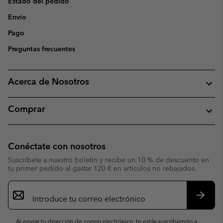
Estado del pedido
Envío
Pago
Preguntas frecuentes
Acerca de Nosotros
Comprar
Conéctate con nosotros
Suscríbete a nuestro boletín y recibe un 10 % de descuento en
tu primer pedido al gastar 120 € en artículos no rebajados.
Suscripción
de
correo
Suscri
electrónico
Al enviar tu dirección de correo electrónico, te estás suscribiendo a