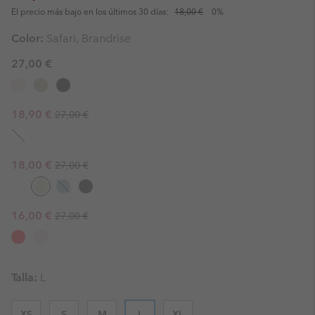
El precio más bajo en los últimos 30 días:
18,00 €
0%
Color:
Safari, Brandrise
27,00 €
Regular price:
Sale price:
18,90 €
27,00 €
Regular price:
Sale price:
18,00 €
27,00 €
Regular price:
Sale price:
16,00 €
27,00 €
Talla:
L
XS
S
M
L
XL