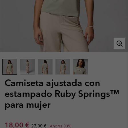
Camiseta ajustada con
estampado Ruby Springs™
para mujer
Sale price:
Regular price:
18,00 €
27,00 €
Ahorra 33%