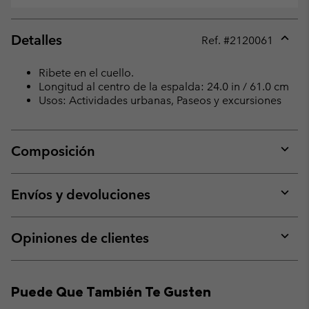
Detalles
Ref. #
2120061
Expan
or
Ribete en el cuello.
collap
Longitud al centro de la espalda: 24.0 in / 61.0 cm
sectio
Usos: Actividades urbanas, Paseos y excursiones
Composición
Expan
or
collap
Envíos y devoluciones
sectio
Expan
or
collap
Opiniones de clientes
sectio
Expan
or
collap
Puede Que También Te Gusten
sectio