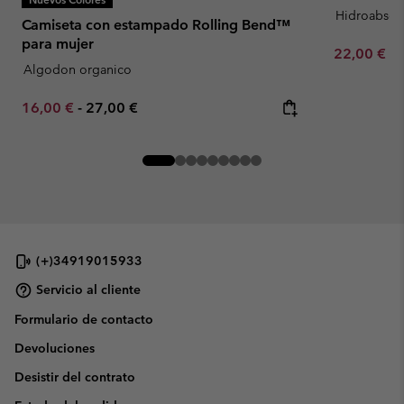
Hidroabsor
Camiseta con estampado Rolling Bend™
para mujer
Minimum sa
22,00 €
-
Algodon organico
Minimum sale price:
Maximum price:
16,00 €
-
27,00 €
(+)34919015933
Servicio al cliente
Formulario de contacto
Devoluciones
Desistir del contrato