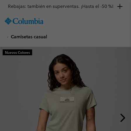
Rebajas: también en superventas. ¡Hasta el -50 %!
SKIP
Columbia
TO
Sportswear
CONTENT
Camisetas casual
SKIP
TO
MAIN
Nuevos Colores
NAV
SKIP
TO
SEARCH