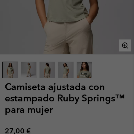
Camiseta ajustada con
estampado Ruby Springs™
para mujer
Regular price:
27,00 €