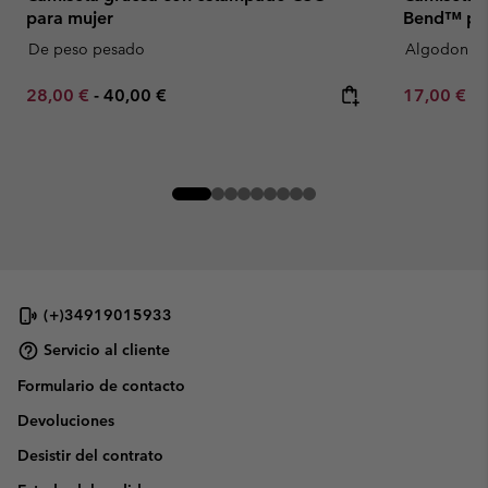
para mujer
Bend™ par
De peso pesado
Algodon or
Minimum sale price:
Maximum price:
Minimum sa
28,00 €
-
40,00 €
17,00 €
-
(+)34919015933
Servicio al cliente
Formulario de contacto
Devoluciones
Desistir del contrato