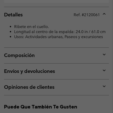
Detalles
Ref. #
2120061
Expan
or
Ribete en el cuello.
collap
Longitud al centro de la espalda: 24.0 in / 61.0 cm
sectio
Usos: Actividades urbanas, Paseos y excursiones
Composición
Expan
or
collap
Envíos y devoluciones
sectio
Expan
or
collap
Opiniones de clientes
sectio
Expan
or
collap
Puede Que También Te Gusten
sectio