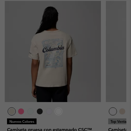
Nuevos Colores
Top Ventas
Camiseta gruesa con estampado CSC™
Camiseta o