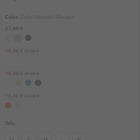
Color:
Safari Moonlit Hillscape
27,00 €
Regular price:
Sale price:
18,90 €
27,00 €
Regular price:
Sale price:
18,00 €
27,00 €
Regular price:
Sale price:
16,00 €
27,00 €
Talla:
XS
S
M
L
XL