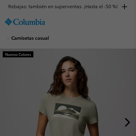
Rebajas: también en superventas. ¡Hasta el -50 %!
SKIP
Columbia
TO
Sportswear
CONTENT
Camisetas casual
SKIP
TO
MAIN
Nuevos Colores
NAV
SKIP
TO
SEARCH