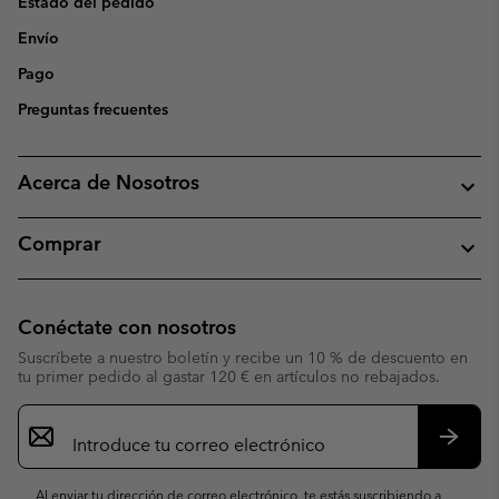
Estado del pedido
Envío
Pago
Preguntas frecuentes
Acerca de Nosotros
Comprar
Conéctate con nosotros
Suscríbete a nuestro boletín y recibe un 10 % de descuento en
tu primer pedido al gastar 120 € en artículos no rebajados.
Suscripción
de
correo
Suscri
electrónico
Al enviar tu dirección de correo electrónico, te estás suscribiendo a