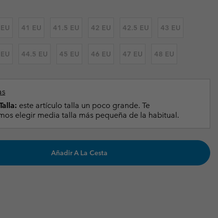
Invierno & de Esquí
Invierno & de Esquí
Guía De Artícolos Impermeables
Guía De Artícolos Impermeables
 EU
41 EU
41.5 EU
42 EU
42.5 EU
43 EU
as grandes
 para mujer
 EU
44.5 EU
45 EU
46 EU
47 EU
48 EU
s para hombre
as
alla:
este artículo talla un poco grande. Te
s elegir media talla más pequeña de la habitual.
Añadir A La Cesta