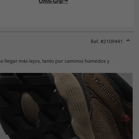
Omni-Grip™
Ref. #
2109441
Expan
or
collap
s llegar más lejos, tanto por caminos húmedos y
sectio