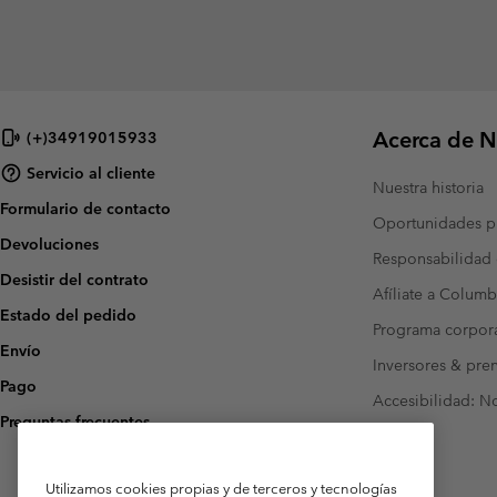
Acerca de N
(+)34919015933
Servicio al cliente
Nuestra historia
Formulario de contacto
Oportunidades pr
Devoluciones
Responsabilidad 
Desistir del contrato
Afíliate a Columb
Estado del pedido
Programa corpora
Envío
Inversores & pre
Pago
Accesibilidad: N
Preguntas frecuentes
Utilizamos cookies propias y de terceros y tecnologías