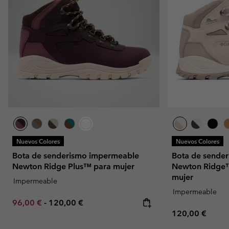
Nuevos Colores
Nuevos Colores
Bota de senderismo impermeable
Bota de sende
Newton Ridge Plus™ para mujer
Newton Ridge
mujer
Impermeable
Impermeable
Minimum sale price:
Maximum price:
96,00 €
-
120,00 €
Regular price:
120,00 €