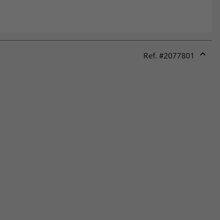
Ref. #
2077801
Expan
or
collap
sectio