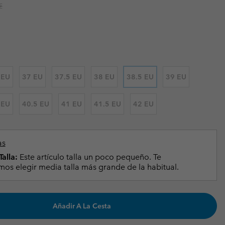
r price:
€
Invierno & de Esquí
Invierno & de Esquí
Guía De Artícolos Impermeables
Guía De Artícolos Impermeables
as grandes
 para mujer
s para hombre
 EU
37 EU
37.5 EU
38 EU
38.5 EU
39 EU
 EU
40.5 EU
41 EU
41.5 EU
42 EU
as
alla:
Este artículo talla un poco pequeño. Te
s elegir media talla más grande de la habitual.
Añadir A La Cesta