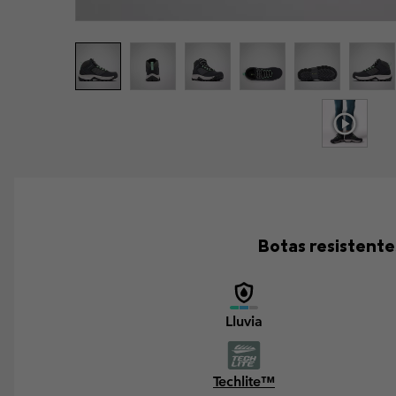
Botas resistent
Lluvia
Techlite™