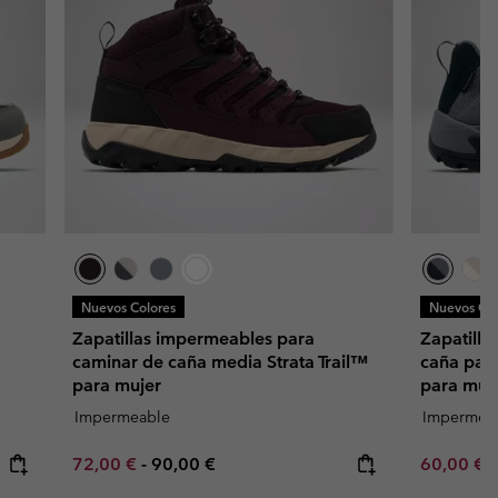
Nuevos Colores
Nuevos Col
Zapatillas impermeables para
Zapatill
caminar de caña media Strata Trail™
caña par
para mujer
para muj
Impermeable
Impermea
Minimum sale price:
Maximum price:
Minimum s
72,00 €
-
90,00 €
60,00 €