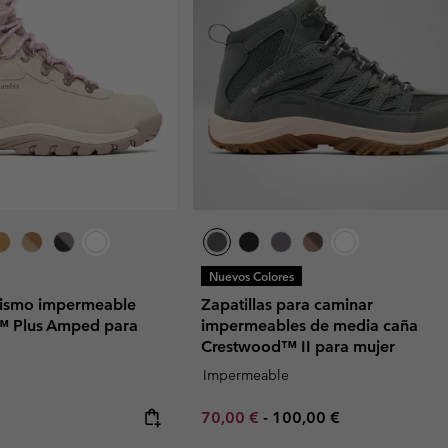
Nuevos Colores
rismo impermeable
Zapatillas para caminar
™ Plus Amped para
impermeables de media caña
Crestwood™ II para mujer
Impermeable
Minimum sale price:
Maximum price:
70,00 €
-
100,00 €