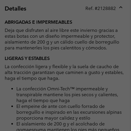
Detalles
Ref. #
2128882
Expan
or
ABRIGADAS E IMPERMEABLES
collap
Deja que disfruten al aire libre este invierno gracias a
sectio
estas botas con un diseño impermeable y protector,
aislamiento de 200 g y un cálido cuello de borreguillo
para mantenerles los pies calentitos y cómodos.
LIGERAS Y ESTABLES
La confección ligera y flexible y la suela de caucho de
alta tracción garantizan que caminen a gusto y estables,
haga el tiempo que haga.
La confección Omni-Tech™ impermeable y
transpirable mantiene los pies secos y calientes,
haga el tiempo que haga
El empeine de ante con cuello forrado de
borreguillo e inspirado en las excursiones alpinas
proporciona mayor calidez y estilo
El aislamiento de 200 g y el acolchado de
gomaespuma mantienen los pies más pequeños