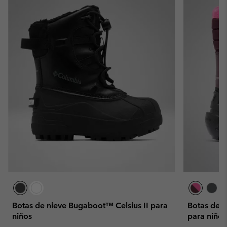
Botas de nieve Bugaboot™ Celsius II para
Botas de 
niños
para niños