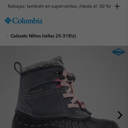
Rebajas: también en superventas. ¡Hasta el -50 %!
SKIP
Columbia
TO
Sportswear
CONTENT
Calzado Niños (tallas 25-31EU)
SKIP
TO
MAIN
NAV
SKIP
TO
SEARCH