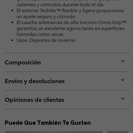
calientes y cómodos durante todo el día
El exterior Techlite™ flexible y ligero proporciona
un ajuste seguro y cómodo
El caucho antimarcas de alta tracción Omni-Grip™
garantiza un excelente agarre tanto en superficies
húmedas como secas
Usos: Deportes de invierno
Composición
Expan
or
collap
Envíos y devoluciones
sectio
Expan
or
collap
Opiniones de clientes
sectio
Expan
or
collap
Puede Que También Te Gusten
sectio