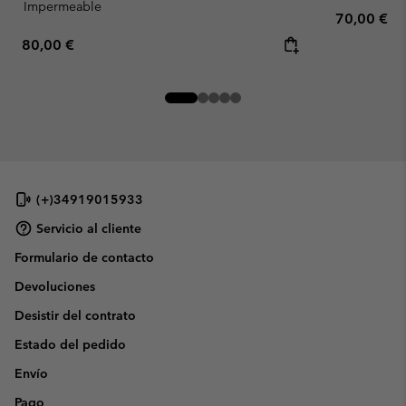
Impermeable
Regular pr
70,00 €
Regular price:
80,00 €
(+)34919015933
Servicio al cliente
Formulario de contacto
Devoluciones
Desistir del contrato
Estado del pedido
Envío
Pago