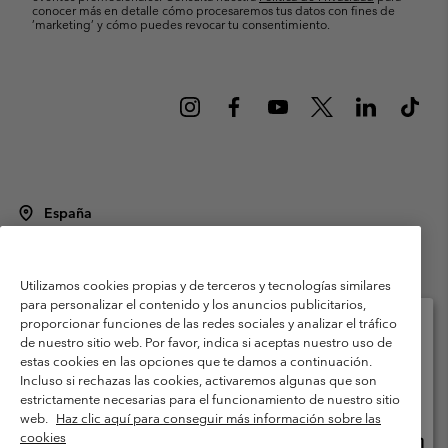
conocer más en detalle cómo procesaremos tus datos con fines de
’marketing’ y cómo puedes revocar tu consentimiento.
España
©
2026
Columbia Sportswear Spain S.L.U. Avenida del Doctor Arce, 14,
28002 Madrid, España. Todos los derechos reservados.
Utilizamos cookies propias y de terceros y tecnologías similares
Condiciones de uso
Terminos de Venta
Garantía
para personalizar el contenido y los anuncios publicitarios,
Política de Privacidad
proporcionar funciones de las redes sociales y analizar el tráfico
de nuestro sitio web. Por favor, indica si aceptas nuestro uso de
Términos y condiciones del programa de miembros
estas cookies en las opciones que te damos a continuación.
Selecciona tu país e idioma envío
Incluso si rechazas las cookies, activaremos algunas que son
Términos De Uso Del Contenido Generado Por Los Usuarios
Compras en línea disponibles
estrictamente necesarias para el funcionamiento de nuestro sitio
Impressum
Cookies
Public CBCR
web.
Haz clic aquí para conseguir más información sobre las
cookies
Comp
United States