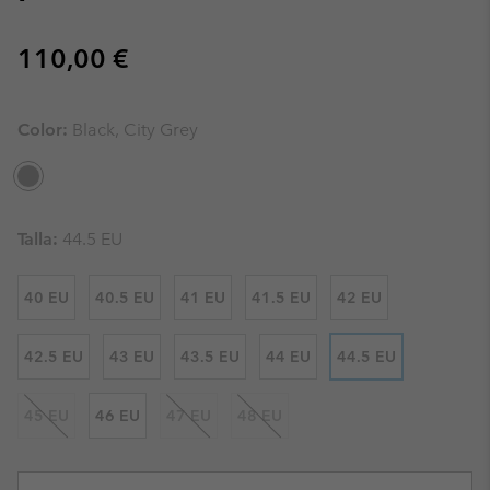
Regular price:
110,00 €
Color:
Black, City Grey
Talla:
44.5 EU
40 EU
40.5 EU
41 EU
41.5 EU
42 EU
42.5 EU
43 EU
43.5 EU
44 EU
44.5 EU
45 EU
46 EU
47 EU
48 EU