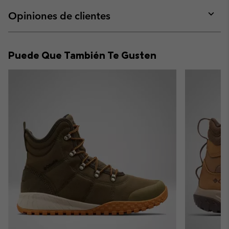
or
collap
Opiniones de clientes
sectio
Expan
or
collap
Puede Que También Te Gusten
sectio