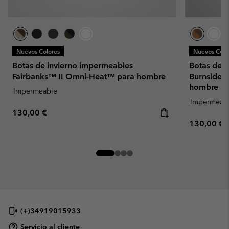
Nuevos Colores
Nuevos Colo
Botas de invierno impermeables
Botas de 
Fairbanks™ II Omni-Heat™ para hombre
Burnsider
hombre
Impermeable
Impermeab
Regular price:
130,00 €
Regular pr
130,00 €
(+)34919015933
Servicio al cliente