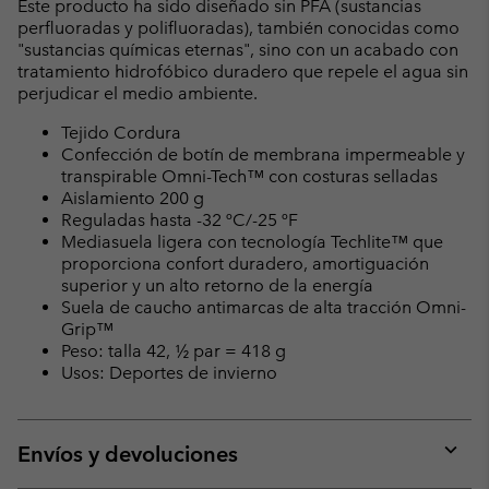
Este producto ha sido diseñado sin PFA (sustancias
perfluoradas y polifluoradas), también conocidas como
"sustancias químicas eternas", sino con un acabado con
tratamiento hidrofóbico duradero que repele el agua sin
perjudicar el medio ambiente.
Tejido Cordura
Confección de botín de membrana impermeable y
transpirable Omni-Tech™ con costuras selladas
Aislamiento 200 g
Reguladas hasta -32 ºC/-25 ºF
Mediasuela ligera con tecnología Techlite™ que
proporciona confort duradero, amortiguación
superior y un alto retorno de la energía
Suela de caucho antimarcas de alta tracción Omni-
Grip™
Peso: talla 42, ½ par = 418 g
Usos: Deportes de invierno
Envíos y devoluciones
Expan