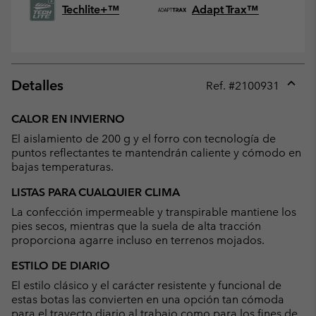
Techlite+™
Adapt Trax™
Detalles
Ref. #
2100931
Expan
or
CALOR EN INVIERNO
collap
El aislamiento de 200 g y el forro con tecnología de
sectio
puntos reflectantes te mantendrán caliente y cómodo en
bajas temperaturas.
LISTAS PARA CUALQUIER CLIMA
La confección impermeable y transpirable mantiene los
pies secos, mientras que la suela de alta tracción
proporciona agarre incluso en terrenos mojados.
ESTILO DE DIARIO
El estilo clásico y el carácter resistente y funcional de
estas botas las convierten en una opción tan cómoda
para el trayecto diario al trabajo como para los fines de