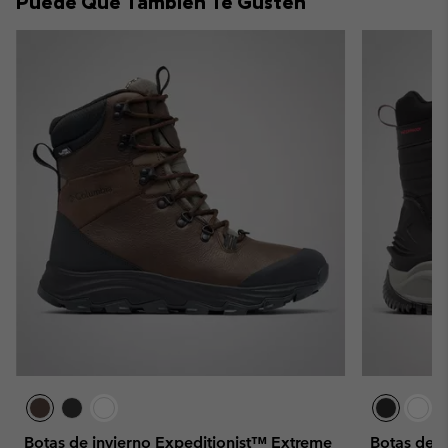
Puede Que También Te Gusten
sectio
Botas de invierno Expeditionist™ Extreme
Botas de 