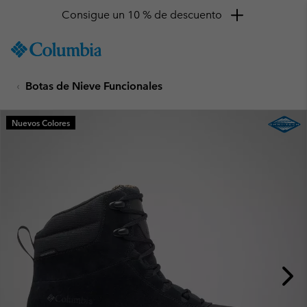
Consigue un 10 % de descuento
SKIP
Columbia
TO
Sportswear
CONTENT
Botas de Nieve Funcionales
SKIP
TO
MAIN
Nuevos Colores
NAV
SKIP
TO
SEARCH