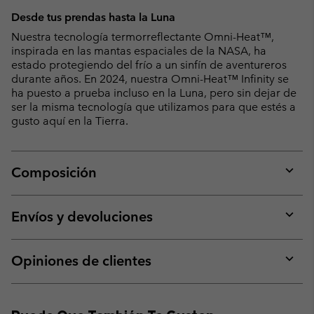
Desde tus prendas hasta la Luna
Nuestra tecnología termorreflectante Omni-Heat™,
inspirada en las mantas espaciales de la NASA, ha
estado protegiendo del frío a un sinfín de aventureros
durante años. En 2024, nuestra Omni-Heat™ Infinity se
ha puesto a prueba incluso en la Luna, pero sin dejar de
ser la misma tecnología que utilizamos para que estés a
gusto aquí en la Tierra.
Composición
Expan
or
collap
Envíos y devoluciones
sectio
Expan
or
collap
Opiniones de clientes
sectio
Expan
or
collap