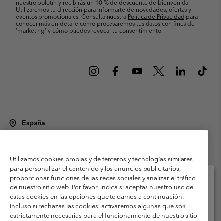
nuestro boletín y recibirás un 10 % de descuento de bienvenida.
Utilizaremos tu dirección para informarte de novedades, ofertas y
eventos promocionales. Consulta nuestra
Política de Privacidad
para
conocer más en detalle cómo procesaremos tus datos con fines de
’marketing’ y cómo puedes revocar tu consentimiento.
España
©
2026
Columbia Sportswear Spain S.L.U. Avenida del Doctor Arce, 14,
28002 Madrid, España. Todos los derechos reservados.
Utilizamos cookies propias y de terceros y tecnologías similares
Condiciones de uso
Terminos de Venta
Garantía
para personalizar el contenido y los anuncios publicitarios,
Política de Privacidad
proporcionar funciones de las redes sociales y analizar el tráfico
de nuestro sitio web. Por favor, indica si aceptas nuestro uso de
Términos y condiciones del programa de miembros
estas cookies en las opciones que te damos a continuación.
Selecciona tu país e idioma envío
Incluso si rechazas las cookies, activaremos algunas que son
Términos De Uso Del Contenido Generado Por Los Usuarios
Compras en línea disponibles
estrictamente necesarias para el funcionamiento de nuestro sitio