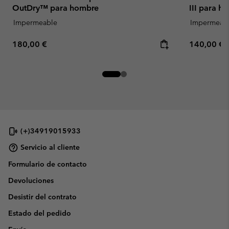
OutDry™ para hombre
III para h
Impermeable
Impermeab
Regular price:
Regular pr
180,00 €
140,00 €
(+)34919015933
Servicio al cliente
Formulario de contacto
Devoluciones
Desistir del contrato
Estado del pedido