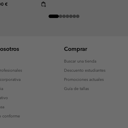
rice:
mum price:
00 €
osotros
Comprar
Buscar una tienda
ofesionales
Descuento estudiantes
corporativa
Promociones actuales
ia
Guía de tallas
tivo
nsa
o conforme