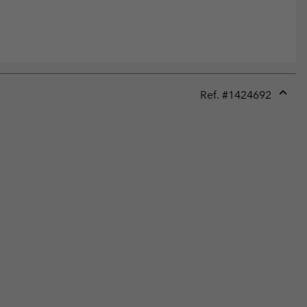
Ref. #
1424692
Expan
or
collap
sectio