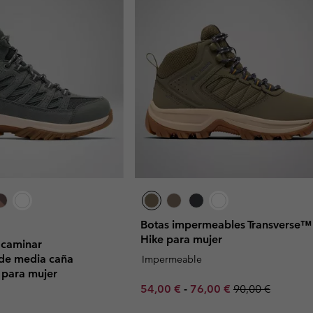
Botas impermeables Transverse™
Hike para mujer
a caminar
de media caña
Impermeable
 para mujer
Minimum sale price:
Maximum sale price:
Regular price:
54,00 €
-
76,00 €
90,00 €