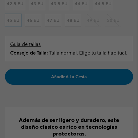
42.5 EU
43 EU
43.5 EU
44 EU
44.5 EU
45 EU
46 EU
47 EU
48 EU
49 EU
50 EU
Guía de tallas
Consejo de Talla:
Talla normal. Elige tu talla habitual.
Añadir A La Cesta
Además de ser ligero y duradero, este
diseño clásico es rico en tecnologías
protectoras.