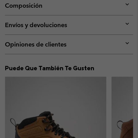
Composición
Expan
or
collap
Envíos y devoluciones
sectio
Expan
or
collap
Opiniones de clientes
sectio
Expan
or
collap
Puede Que También Te Gusten
sectio