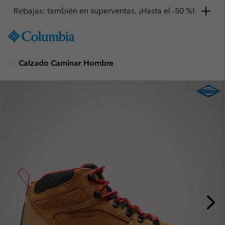
Rebajas: también en superventas. ¡Hasta el -50 %!
SKIP
Columbia
TO
Sportswear
CONTENT
Calzado Caminar Hombre
SKIP
TO
MAIN
NAV
SKIP
TO
SEARCH