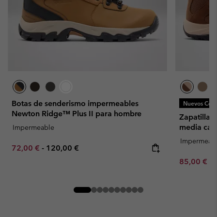
Botas de senderismo impermeables
Nuevos Colo
Newton Ridge™ Plus II para hombre
Zapatillas
media cañ
Impermeable
Impermeab
Minimum sale price:
Maximum price:
72,00 €
-
120,00 €
Minimum sa
85,00 €
-