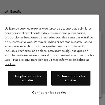
España
©
2026
Columbia Sportswear Spain S.L.U. Avenida del Doctor Arce, 14,
28002 Madrid, España. Todos los derechos reservados.
Utilizamos cookies propias y de terceros y tecnologías similares
Condiciones de uso
Terminos de Venta
Garantía
para personalizar el contenido y los anuncios publicitarios,
Política de Privacidad
proporcionar funciones de las redes sociales y analizar el tráfico
de nuestro sitio web. Por favor, indica si aceptas nuestro uso de
Términos y condiciones del programa de miembros
estas cookies en las opciones que te damos a continuación.
Selecciona tu país e idioma envío
Incluso si rechazas las cookies, activaremos algunas que son
Términos De Uso Del Contenido Generado Por Los Usuarios
Compras en línea disponibles
estrictamente necesarias para el funcionamiento de nuestro sitio
Impressum
Cookies
Public CBCR
web.
Haz clic aquí para conseguir más información sobre las
cookies
Comp
United States
en
Servicio al cliente: Lu. - Vi. de 9:00 a 13:00 y de 14:00 a 18:00
(+)34919015933
línea
Aceptar todas las
Rechazar todas las
Comp
España
dispon
cookies
cookies
en
línea
Ver Todos Los Países
dispon
Configurar las cookies
Menu
Buscar
Iniciar
Mini