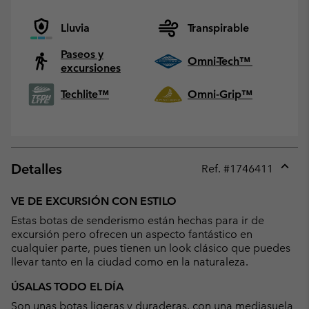
Lluvia
Transpirable
Paseos y
Omni-Tech™
excursiones
Techlite™
Omni-Grip™
Detalles
Ref. #
1746411
Expan
or
VE DE EXCURSIÓN CON ESTILO
collap
Estas botas de senderismo están hechas para ir de
sectio
excursión pero ofrecen un aspecto fantástico en
cualquier parte, pues tienen un look clásico que puedes
llevar tanto en la ciudad como en la naturaleza.
ÚSALAS TODO EL DÍA
Son unas botas ligeras y duraderas, con una mediasuela