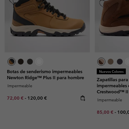
Botas de senderismo impermeables
Nuevos Colores
Newton Ridge™ Plus II para hombre
Zapatillas par
impermeables 
Impermeable
Crestwood™ II
Minimum sale price:
Maximum price:
72,00 €
-
120,00 €
Impermeable
Minimum sale p
Maxi
85,00 €
-
100,