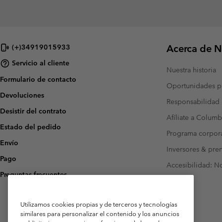
Acerca de N
(+)34919015933
Servicio al cliente
Nuestra historia
Formulario de contacto
Oportunidades pr
Devoluciones
Responsabilidad 
Desistir del contrato
Afíliate a Columb
Estado del pedido
Programa corpora
Envío
Inversores & pre
Pago
Accesibilidad: N
Preguntas frecuentes
Utilizamos cookies propias y de terceros y tecnologías
similares para personalizar el contenido y los anuncios