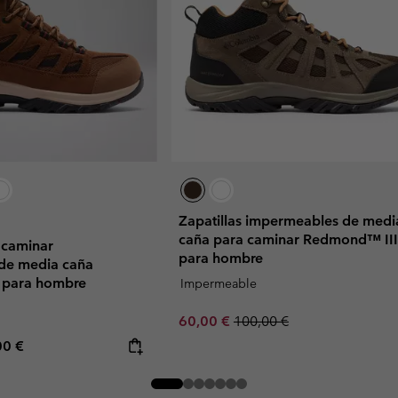
Zapatillas impermeables de medi
caña para caminar Redmond™ III
a caminar
para hombre
de media caña
 para hombre
Impermeable
Sale price:
Regular price:
60,00 €
100,00 €
rice:
mum price:
00 €