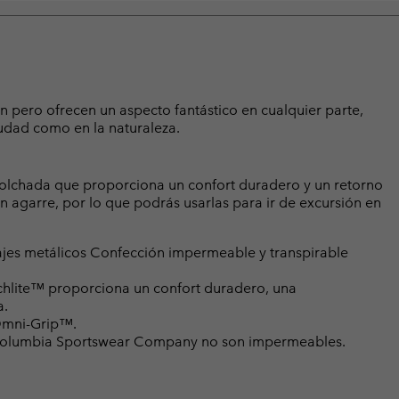
n pero ofrecen un aspecto fantástico en cualquier parte,
iudad como en la naturaleza.
colchada que proporciona un confort duradero y un retorno
n agarre, por lo que podrás usarlas para ir de excursión en
ajes metálicos Confección impermeable y transpirable
chlite™ proporciona un confort duradero, una
a.
 Omni-Grip™.
e Columbia Sportswear Company no son impermeables.