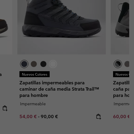
a
Nuevos Colores
Nuevos Col
Zapatillas impermeables para
Zapatill
caminar de caña media Strata Trail™
caña par
para hombre
para hom
Impermeable
Impermea
Minimum sale price:
Maximum price:
Minimum s
54,00 €
-
90,00 €
60,00 €