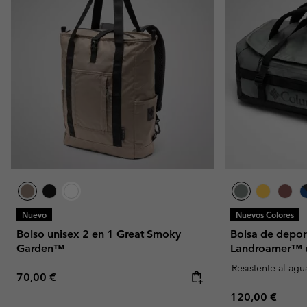
Nuevo
Nuevos Colores
Bolso unisex 2 en 1 Great Smoky
Bolsa de depor
Garden™
Landroamer™ 
Resistente al agu
Regular price:
70,00 €
Regular price:
120,00 €