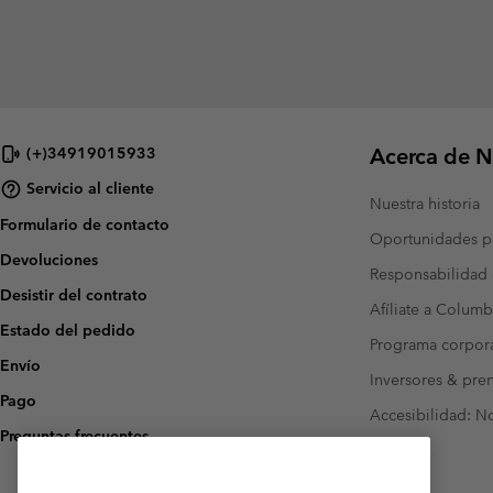
Acerca de N
(+)34919015933
Servicio al cliente
Nuestra historia
Formulario de contacto
Oportunidades pr
Devoluciones
Responsabilidad 
Desistir del contrato
Afíliate a Columb
Estado del pedido
Programa corpora
Envío
Inversores & pre
Pago
Accesibilidad: N
Preguntas frecuentes