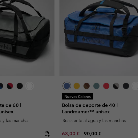
Nuevos Colores
te de 60 l
Bolsa de deporte de 40 l
unisex
Landroamer™ unisex
a y las manchas
Resistente al agua y las manchas
Minimum sale price:
Maximum price:
63,00 €
-
90,00 €