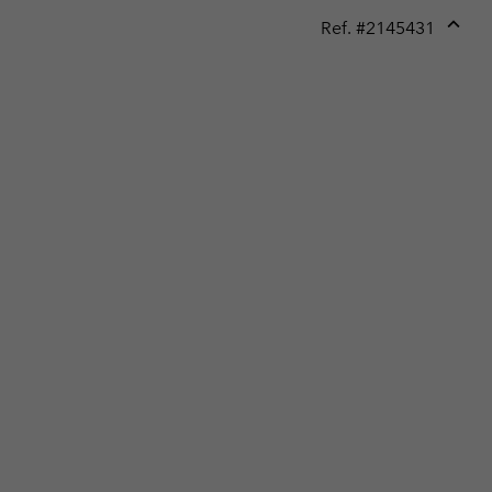
Ref. #
2145431
Expan
or
collap
sectio