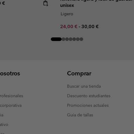
rice:
mum price:
0 €
unisex
Ligero
Minimum sale price:
Maximum price:
24,00 €
-
30,00 €
osotros
Comprar
Buscar una tienda
ofesionales
Descuento estudiantes
corporativa
Promociones actuales
ia
Guía de tallas
tivo