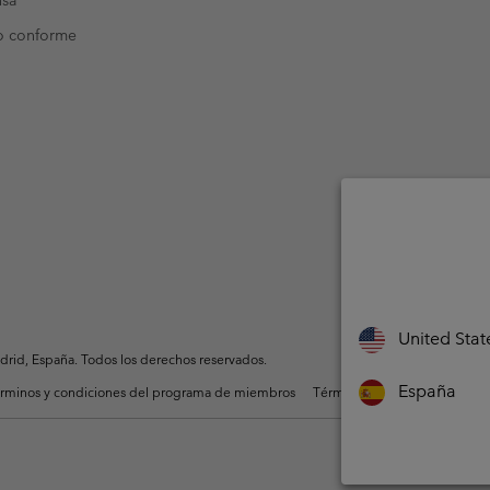
nsa
o conforme
United Stat
rid, España. Todos los derechos reservados.
España
rminos y condiciones del programa de miembros
Términos De Uso Del Conteni