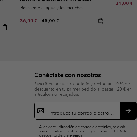
Minimum s
31,00 €
Resistente al agua y las manchas
Minimum sale price:
Maximum price:
36,00 €
-
45,00 €
Conéctate con nosotros
Suscríbete a nuestro boletín y recibe un 10 % de
descuento en tu primer pedido al gastar 120 € en
artículos no rebajados.
Suscripción
de
correo
Susc
electrónico
Al enviar tu dirección de correo electrónico, te estás
suscribiendo a nuestro boletín y recibirás un 10 % de
descuento de bienvenida.