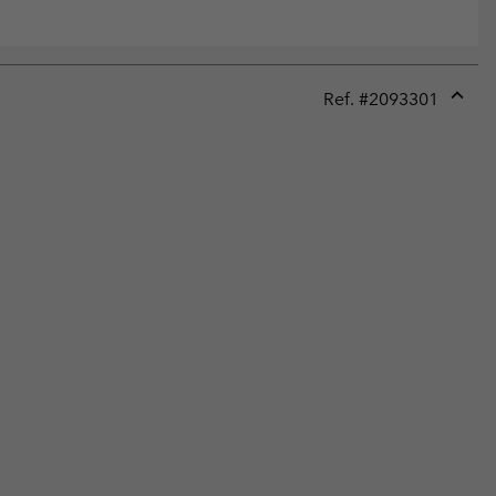
Ref. #
2093301
Expan
or
collap
sectio