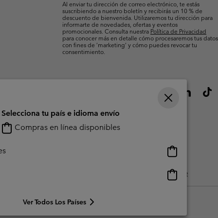
Al enviar tu dirección de correo electrónico, te estás
suscribiendo a nuestro boletín y recibirás un 10 % de
descuento de bienvenida. Utilizaremos tu dirección para
informarte de novedades, ofertas y eventos
promocionales. Consulta nuestra
Política de Privacidad
para conocer más en detalle cómo procesaremos tus datos
con fines de ’marketing’ y cómo puedes revocar tu
consentimiento.
Selecciona tu país e idioma envío
Compras en línea disponibles
Compras
es
en
línea
Compras
do Generado Por Los Usuarios
Impressum
Cookies
Public CBCR
disponibles
en
línea
Ver Todos Los Países
disponibles