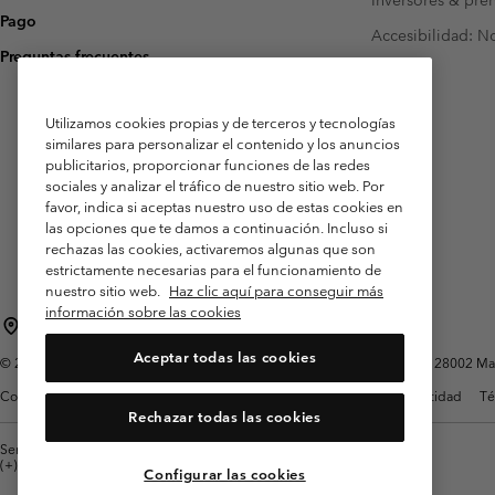
Inversores & pre
Pago
Accesibilidad: N
Preguntas frecuentes
Utilizamos cookies propias y de terceros y tecnologías
similares para personalizar el contenido y los anuncios
publicitarios, proporcionar funciones de las redes
sociales y analizar el tráfico de nuestro sitio web. Por
favor, indica si aceptas nuestro uso de estas cookies en
las opciones que te damos a continuación. Incluso si
rechazas las cookies, activaremos algunas que son
estrictamente necesarias para el funcionamiento de
nuestro sitio web.
Haz clic aquí para conseguir más
información sobre las cookies
España
Aceptar todas las cookies
©
2026
Columbia Sportswear Spain S.L.U. Avenida del Doctor Arce, 14, 28002 Mad
Condiciones de uso
Terminos de Venta
Garantía
Política de Privacidad
Té
Rechazar todas las cookies
Servicio al cliente: Lu. - Vi. de 9:00 a 13:00 y de 14:00 a 18:00
(+)34919015933
Configurar las cookies