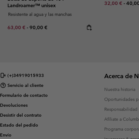
Minimum sale p
Maxi
32,00 €
-
40,0
Landroamer™ unisex
Resistente al agua y las manchas
Minimum sale price:
Maximum price:
63,00 €
-
90,00 €
Acerca de N
(+)34919015933
Servicio al cliente
Nuestra historia
Formulario de contacto
Oportunidades pr
Devoluciones
Responsabilidad 
Desistir del contrato
Afíliate a Columb
Estado del pedido
Programa corpora
Envío