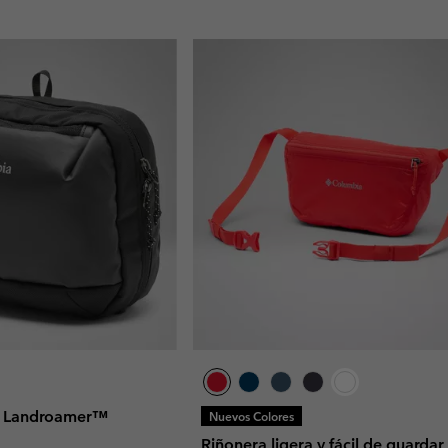
x Landroamer™
Nuevos Colores
Riñonera ligera y fácil de guardar 