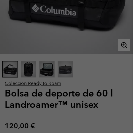
Colección Ready to Roam
Bolsa de deporte de 60 l
Landroamer™ unisex
Regular price:
120,00 €