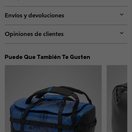
Expan
or
collap
Envíos y devoluciones
sectio
Expan
or
collap
Opiniones de clientes
sectio
Expan
or
collap
Puede Que También Te Gusten
sectio