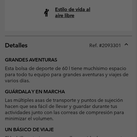
Estilo de vida al
aire libre
Detalles
Ref. #
2093301
Expan
or
GRANDES AVENTURAS
collap
Esta bolsa de deporte de 60 l tiene muchísimo espacio
sectio
para todo tu equipo para grandes aventuras y viajes de
varios días.
GUÁRDALA Y EN MARCHA
Las múltiples asas de transporte y puntos de sujeción
hacen que sea fácil de llevar y guardar durante tus
actividades junto con las correas de compresión para
minimizar el volumen.
UN BÁSICO DE VIAJE