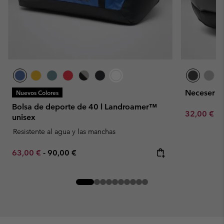
Neceser u
Nuevos Colores
Bolsa de deporte de 40 l Landroamer™
Minimum sa
32,00 €
-
unisex
Resistente al agua y las manchas
Minimum sale price:
Maximum price:
63,00 €
-
90,00 €