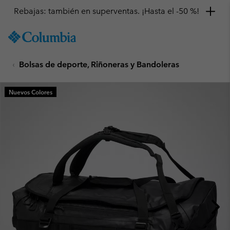
Rebajas: también en superventas. ¡Hasta el -50 %!
SKIP
Columbia
TO
Sportswear
CONTENT
Bolsas de deporte, Riñoneras y Bandoleras
SKIP
TO
MAIN
Nuevos Colores
NAV
SKIP
TO
SEARCH