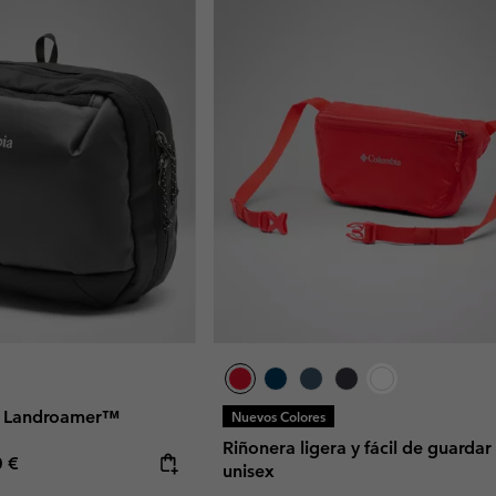
x Landroamer™
Nuevos Colores
Riñonera ligera y fácil de guardar 
rice:
mum price:
0 €
unisex