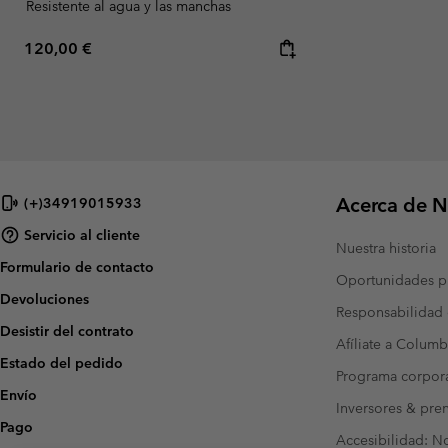
Resistente al agua y las manchas
Regular price:
120,00 €
Acerca de N
(+)34919015933
Servicio al cliente
Nuestra historia
Formulario de contacto
Oportunidades pr
Devoluciones
Responsabilidad 
Desistir del contrato
Afíliate a Columb
Estado del pedido
Programa corpora
Envío
Inversores & pre
Pago
Accesibilidad: N