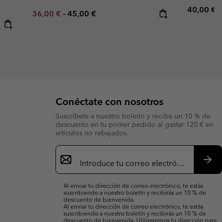
Regular p
40,00 €
Minimum sale price:
Maximum price:
36,00 €
-
45,00 €
Conéctate con nosotros
Suscríbete a nuestro boletín y recibe un 10 % de
descuento en tu primer pedido al gastar 120 € en
artículos no rebajados.
Suscripción
de
correo
Susc
electrónico
Al enviar tu dirección de correo electrónico, te estás
suscribiendo a nuestro boletín y recibirás un 10 % de
descuento de bienvenida.
Al enviar tu dirección de correo electrónico, te estás
suscribiendo a nuestro boletín y recibirás un 10 % de
descuento de bienvenida. Utilizaremos tu dirección para