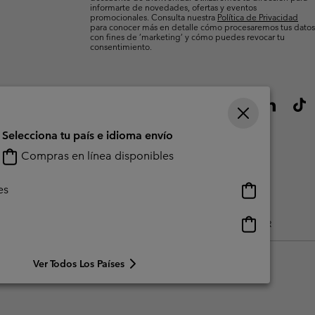
informarte de novedades, ofertas y eventos
promocionales. Consulta nuestra
Política de Privacidad
para conocer más en detalle cómo procesaremos tus datos
con fines de ’marketing’ y cómo puedes revocar tu
consentimiento.
Selecciona tu país e idioma envío
Compras en línea disponibles
Compras
es
en
línea
Compras
do Generado Por Los Usuarios
Impressum
Cookies
Public CBCR
disponibles
en
línea
Ver Todos Los Países
disponibles