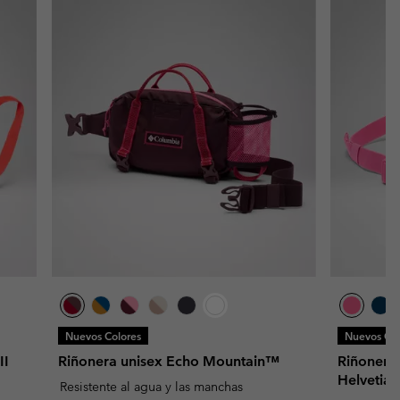
Nuevos Colores
Nuevos Col
II
Riñonera unisex Echo Mountain™
Riñonera 
Helvetia
Resistente al agua y las manchas