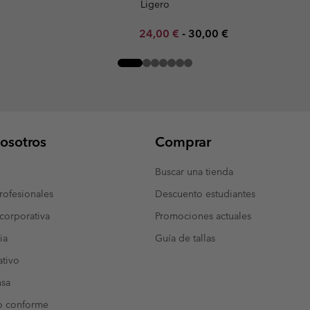
Ligero
Minimum sale price:
Maximum price:
24,00 €
-
30,00 €
osotros
Comprar
Buscar una tienda
ofesionales
Descuento estudiantes
corporativa
Promociones actuales
ia
Guía de tallas
tivo
nsa
o conforme