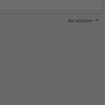
Ref. #
2093291
Expan
or
collap
sectio