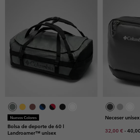
Neceser unise
Nuevos Colores
Bolsa de deporte de 60 l
Minimum sale p
Maxi
32,00 €
-
40,0
Landroamer™ unisex