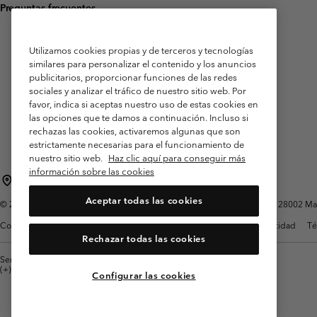
Preguntas frecuentes
Utilizamos cookies propias y de terceros y tecnologías
similares para personalizar el contenido y los anuncios
publicitarios, proporcionar funciones de las redes
sociales y analizar el tráfico de nuestro sitio web. Por
favor, indica si aceptas nuestro uso de estas cookies en
las opciones que te damos a continuación. Incluso si
rechazas las cookies, activaremos algunas que son
estrictamente necesarias para el funcionamiento de
nuestro sitio web.
Haz clic aquí para conseguir más
información sobre las cookies
España
Aceptar todas las cookies
©
2026
Columbia Sportswear Spain S.L.U. Avenida del Doctor Arce, 14, 28002 Mad
Condiciones de uso
Terminos de Venta
Garantía
Política de Privacidad
Té
Rechazar todas las cookies
Servicio al cliente: Lu. - Vi. de 9:00 a 13:00 y de 14:00 a 18:00
(+)34919015933
Configurar las cookies