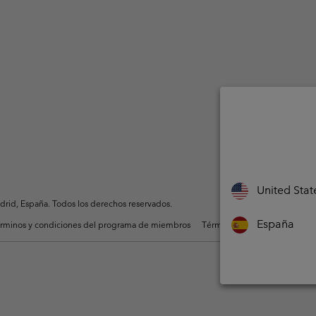
United Stat
rid, España. Todos los derechos reservados.
España
rminos y condiciones del programa de miembros
Términos De Uso Del Conteni