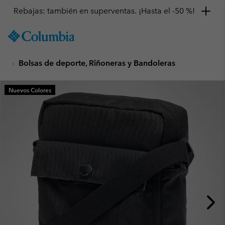
Rebajas: también en superventas. ¡Hasta el -50 %!
SKIP
Columbia
TO
Sportswear
CONTENT
Bolsas de deporte, Riñoneras y Bandoleras
SKIP
TO
MAIN
Nuevos Colores
NAV
SKIP
TO
SEARCH