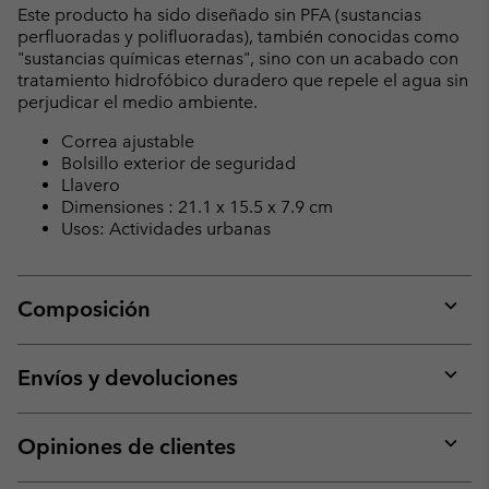
Este producto ha sido diseñado sin PFA (sustancias
perfluoradas y polifluoradas), también conocidas como
"sustancias químicas eternas", sino con un acabado con
tratamiento hidrofóbico duradero que repele el agua sin
perjudicar el medio ambiente.
Correa ajustable
Bolsillo exterior de seguridad
Llavero
Dimensiones : 21.1 x 15.5 x 7.9 cm
Usos: Actividades urbanas
Composición
Expan
or
collap
Envíos y devoluciones
sectio
Expan
or
collap
Opiniones de clientes
sectio
Expan
or