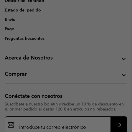
Desistir del contrato
Estado del pedido
Envío
Pago
Preguntas frecuentes
Acerca de Nosotros
Comprar
Conéctate con nosotros
Suscríbete a nuestro boletín y recibe un 10 % de descuento en
tu primer pedido al gastar 120 € en artículos no rebajados.
Suscripción
de
correo
Suscri