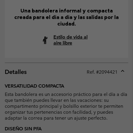
Una bandolera informal y compacta
creada para el día a día y las salidas por la
ciudad.
Estilo de vida al
aire libre
Detalles
Ref. #
2094421
Expan
or
VERSATILIDAD COMPACTA
collap
Esta bandolera es un accesorio práctico para el día a día
sectio
que también puedes llevar en las vacaciones: su
compartimento principal y bolsillo exterior te permiten
organizar tus pertenencias con facilidad, y puedes
adaptar la correa para tener un ajuste perfecto.
DISEÑO SIN PFA