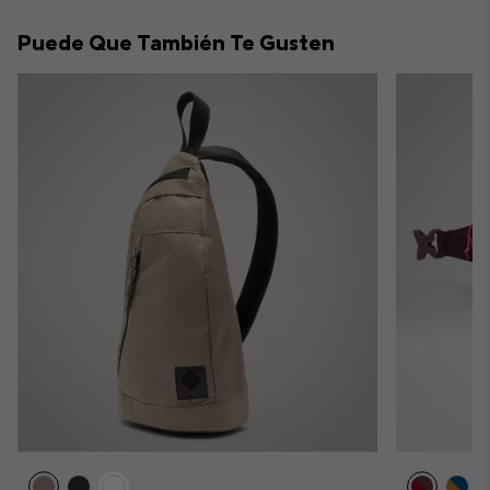
collap
Puede Que También Te Gusten
sectio