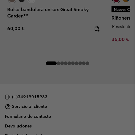
Bolso bandolera unisex Great Smoky
Nuevos Colo
Garden™
Riñonera 
Resistente 
Regular price:
60,00 €
Minimum sa
36,00 €
-
(+)34919015933
Servicio al cliente
Formulario de contacto
Devoluciones