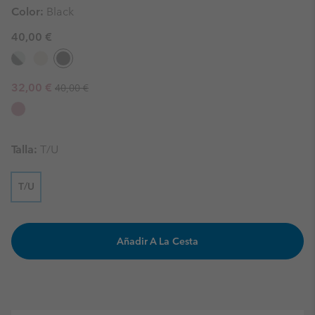
Color:
Black
40,00 €
Regular price:
Sale price:
32,00 €
40,00 €
Talla:
T/U
T/U
Añadir A La Cesta