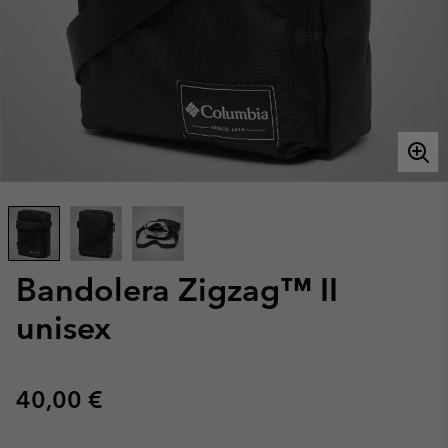
Bandolera Zigzag™ II
unisex
Regular price:
40,00 €