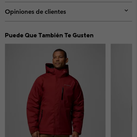
or
collap
Opiniones de clientes
sectio
Expan
or
collap
Puede Que También Te Gusten
sectio