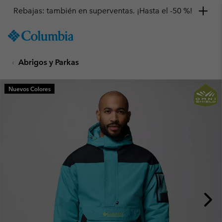
Rebajas: también en superventas. ¡Hasta el -50 %!
SKIP
Columbia
TO
Sportswear
CONTENT
Abrigos y Parkas
SKIP
TO
MAIN
Nuevos Colores
NAV
SKIP
TO
SEARCH