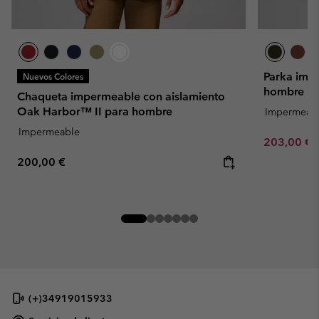
Parka imp
Nuevos Colores
hombre
Chaqueta impermeable con aislamiento
Oak Harbor™ II para hombre
Impermeab
Impermeable
Minimum sa
203,00 €
Regular price:
200,00 €
(+)34919015933