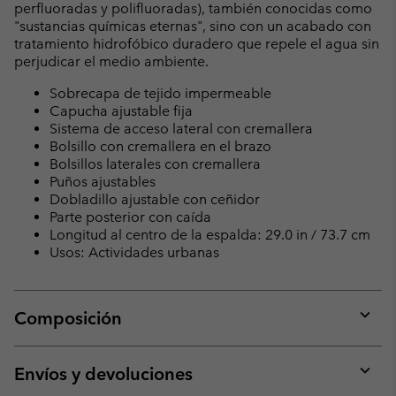
perfluoradas y polifluoradas), también conocidas como
"sustancias químicas eternas", sino con un acabado con
tratamiento hidrofóbico duradero que repele el agua sin
perjudicar el medio ambiente.
Sobrecapa de tejido impermeable
Capucha ajustable fija
Sistema de acceso lateral con cremallera
Bolsillo con cremallera en el brazo
Bolsillos laterales con cremallera
Puños ajustables
Dobladillo ajustable con ceñidor
Parte posterior con caída
Longitud al centro de la espalda: 29.0 in / 73.7 cm
Usos: Actividades urbanas
Composición
Expan
or
collap
Envíos y devoluciones
sectio
Expan