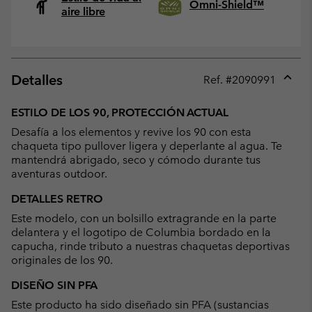
Omni-Shield™
aire libre
Detalles
Ref. #
2090991
Expan
or
ESTILO DE LOS 90, PROTECCIÓN ACTUAL
collap
Desafía a los elementos y revive los 90 con esta
sectio
chaqueta tipo pullover ligera y deperlante al agua. Te
mantendrá abrigado, seco y cómodo durante tus
aventuras outdoor.
DETALLES RETRO
Este modelo, con un bolsillo extragrande en la parte
delantera y el logotipo de Columbia bordado en la
capucha, rinde tributo a nuestras chaquetas deportivas
originales de los 90.
DISEÑO SIN PFA
Este producto ha sido diseñado sin PFA (sustancias