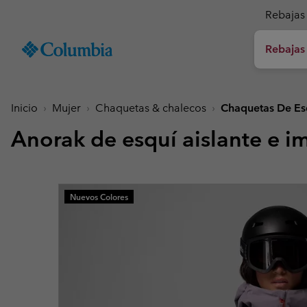
SKIP
Columbia
TO
Rebajas
Sportswear
CONTENT
Hombre
Rebajas de verano
Rebajas de verano
Rebajas de verano
Novedades
Descubre Todo
Chaquetas & cha
Chaquetas & cha
Niño (4-18 años)
Hombre
Accesorios
Mujer
SKIP
TO
Inicio
Mujer
Chaquetas & chalecos
Chaquetas De Es
Chaquetas senderis
Chaquetas senderis
Chaquetas & Chalec
Calzado Senderismo
Gorras & Sombreros
MAIN
Nueva colección
Nueva colección
Nueva colección
Top Ventas
NAV
Anorak de esquí aislante e 
Chaquetas Impermea
Chaquetas Impermea
Forros Polares & Sud
Sandalias & Calzado
Gorros & Cuellos
SKIP
Top Ventas
Top Ventas
Top Ventas
Colecciones
Cortavientos
Cortavientos
Camisas
Calzado impermeabl
Guantes de Invierno 
TO
Chaquetas Softshell
Chaquetas Softshell
Prendas de abajo
Calzado Casual
Calcetines
Tellurix™
SEARCH
Colecciones
Colecciones
Mickey’s Outdoor Club
Actividades
Buscador de productos
Nuevos Colores
Chaquetas 3 en 1
Chaquetas 3 en 1
Pantalones Cortos
Calzado Trail-Runnin
Konos™
Guía de artículos
Senderismo
Senderismo Titanium
Senderismo Titanium
impermeables
Aventuras urbanas
Chaquetas Acolchad
Chaquetas Acolchad
Accesorios
Botas
Omni-MAX™
Imprescindibles de agosto
Novedades
Guía para abrigarse a capas
Aventuras de verano
Mickey’s Outdoor Club
Mickey's Outdoor Club
Plumíferos
Plumíferos
Modelos superventas para las
Nuestros artículos más
Guía de senderismo
Carreras de montaña
Peakfreak™
últimas aventuras del verano
nuevos, listos para toda
impermeable
Pesca
Icons
Icons
Chalecos
Chalecos
y mucho más.
la temporada.
Chaquetas
Deportes invernales
Buscador de calzado
Heritage
Heritage
Abrigos y Parkas
Abrigos y Parkas
Outdry Extreme
Outdry Extreme
Chaquetas De Esquí
Chaquetas De Esquí