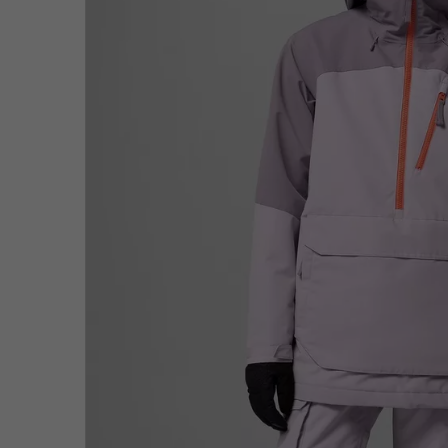
Omni-MAX™
Amaze™
Forros Polares
Forros Polares
Omni-MAX™
Forros Polares Técni
Forros Polares Técni
Forros Polares Sherp
Forros Polares Sherp
Forros Polares Casua
Forros Polares Casua
Chalecos Polares
Chalecos Polares