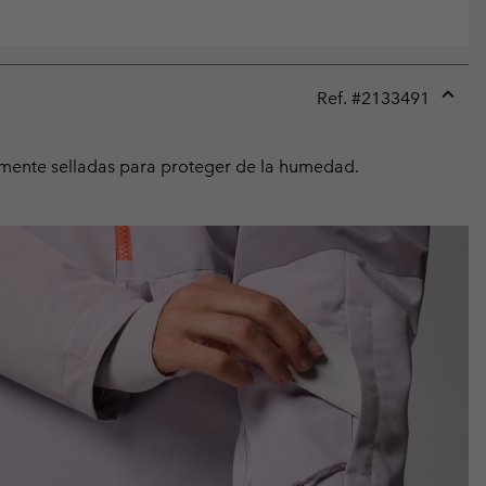
Ref. #
2133491
Expan
or
collap
almente selladas para proteger de la humedad.
sectio