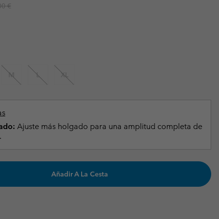
ar price:
00 €
Invierno & de Esquí
Invierno & de Esquí
Guía De Artícolos Impermeables
Guía De Artícolos Impermeables
as grandes
 para mujer
s para hombre
M
L
XL
as
ado:
Ajuste más holgado para una amplitud completa de
.
Añadir A La Cesta