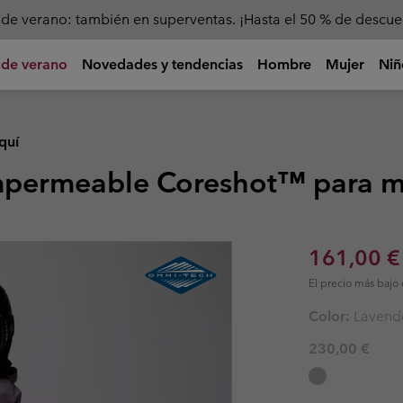
Consigue un 10 % de descuento
 de verano
Novedades y tendencias
Hombre
Mujer
Niñ
lecos
lecos
Camisetas, Camisas y
Camisetas y Camisas
Niña (4-18 años)
Mujer
Equipamiento
Niños
Calzado
Calzado
Calzado
Niños
Ver por a
Polos
quí
mo
mo
os
Camisetas
Chaquetas & Chalecos
Calzado Senderismo
Mochilas
Zapatillas T
Zapatos Se
Calzado Jóv
Calzado Jóv
🥾 Senderi
Camisetas
impermeable Coreshot™ para m
bles
bles
aderas
 de verano
Camisas
Forros Polares & Sudaderas
Sandalias & Calzado de Verano
Bolsas de deporte, Riñoneras y
Sandalias 
Sandalias 
Calzado Niñ
Calzado Niñ
🏙 Adventu
Bandoleras
Camisas
e
& de Esquí
Camiseta de tirantes
Camisas
Calzado impermeable
Calzado im
Calzado im
Calzado Niñ
Calzado Niñ
☀ Activida
Botellas
Polos
Sudaderas
Prendas de abajo
Calzado Casual
Calzado Ca
Calzado Ca
Calzado Niñ
Calzado Niñ
⛷ Deportes 
Guías y Comunidad
Technología
S
Bastones de senderismo
Sale price
161,00 
Sudaderas
Nuevo
g
Pantalones Cortos
Calzado Trail-Running
Calzado Tra
Calzado Tra
de Senderismo
Reflectante
N
Prendas de abajo
Artículos
Todo el c
Centro de Senderismo
R
El precio más bajo 
Aislamiento
as &
as &
Accesorios
Botas
Botas
Botas
Prendas de abajo
Lo último de Titanium
Salva las distancias
Impermeable
Pantalones Senderismo
Artículos de alto rendimiento
Nuevos artículos de carrera
R
Color:
Lavende
Protección contra el sol
para aventuras de
de montaña, para llegar
e
Pantalones Senderismo
Bebés & Niños (0-4 años)
Accesori
Accesori
Pantalones Cortos Senderismo
Refrigeración
gran intensidad.
más lejos.
230,00 €
Pantalones Cortos Senderismo
Amortiguación
Pantalones Convertibles
Monos
Gorras & S
Gorras & S
Tracción
Pantalones Convertibles
Pantalones Impermeables
Chaquetas
Gorros & Cu
Gorros & Cu