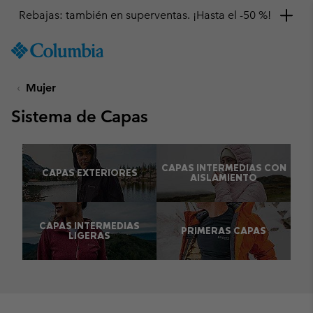
Rebajas: también en superventas. ¡Hasta el -50 %!
SKIP
Columbia
TO
Sportswear
CONTENT
Mujer
SKIP
TO
Sistema de Capas
MAIN
NAV
#
#
SKIP
CAPAS INTERMEDIAS CON
TO
CAPAS EXTERIORES
AISLAMIENTO
SEARCH
#
#
CAPAS INTERMEDIAS
PRIMERAS CAPAS
LIGERAS