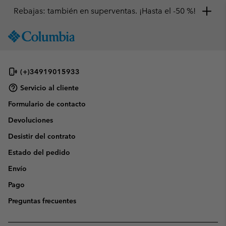
Rebajas: también en superventas. ¡Hasta el -50 %!
SKIP
Columbia
TO
Sportswear
CONTENT
SKIP
(+)34919015933
TO
MAIN
Servicio al cliente
NAV
Formulario de contacto
SKIP
Devoluciones
TO
SEARCH
Desistir del contrato
Estado del pedido
Envío
Pago
Preguntas frecuentes