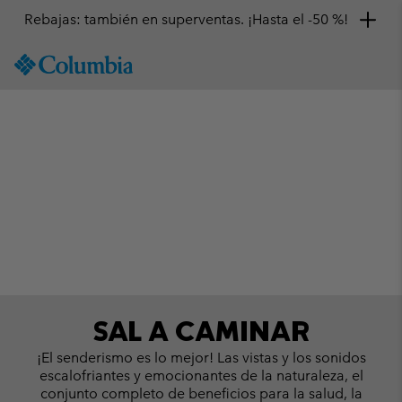
Rebajas: también en superventas. ¡Hasta el -50 %!
SKIP
Columbia
TO
Sportswear
CONTENT
Shop Rainwear
SKIP
TO
MAIN
NAV
SKIP
TO
SEARCH
SAL A CAMINAR
¡El senderismo es lo mejor! Las vistas y los sonidos
escalofriantes y emocionantes de la naturaleza, el
conjunto completo de beneficios para la salud, la