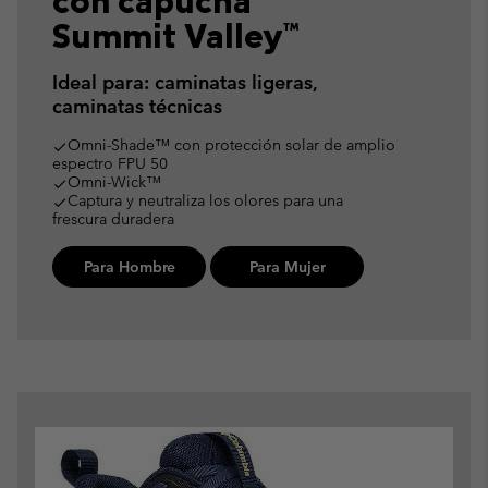
con capucha
Summit Valley™
Ideal para: caminatas ligeras,
caminatas técnicas
Omni-Shade™ con protección solar de amplio
done
espectro FPU 50
Omni-Wick™
done
Captura y neutraliza los olores para una
done
frescura duradera
Para Hombre
Para Mujer