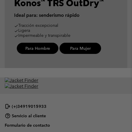
Konos™ TRS OutDry™
Ideal para: senderismo rápido
Tracción excepcional
done
Ligera
done
Impermeable y transpirable
done
Para Hombre
Para Mujer
(+)34919015933
Servicio al cliente
Formulario de contacto