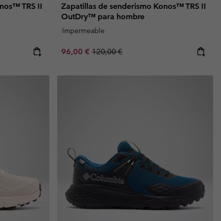
onos™ TRS II
Zapatillas de senderismo Konos™ TRS II
OutDry™ para hombre
Impermeable
Sale price:
Regular price:
96,00 €
120,00 €