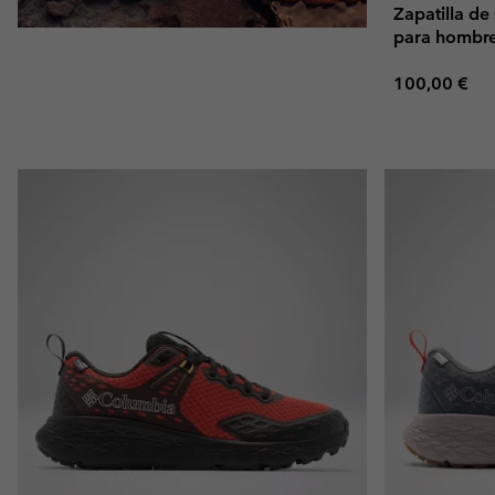
Zapatilla d
para hombr
Regular pric
100,00 €