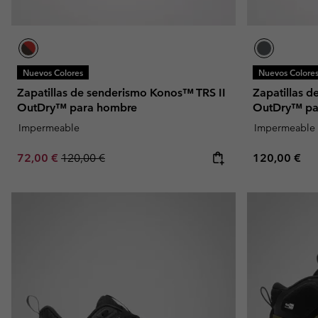
Nuevos Colores
Nuevos Colore
Zapatillas de senderismo Konos™ TRS II
Zapatillas 
OutDry™ para hombre
OutDry™ pa
Impermeable
Impermeable
Sale price:
Regular price:
Regular pric
72,00 €
120,00 €
120,00 €