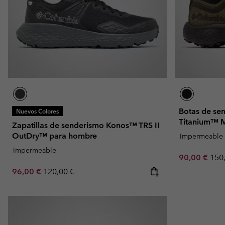
Botas de se
Nuevos Colores
Titanium™ 
Zapatillas de senderismo Konos™ TRS II
OutDry™ para hombre
Impermeable
Impermeable
Sale price:
Regu
90,00 €
150
Sale price:
Regular price:
96,00 €
120,00 €