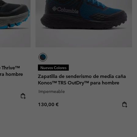
e Thrive™
Nuevos Colores
ra hombre
Zapatilla de senderismo de media caña
Konos™ TRS OutDry™ para hombre
Impermeable
Regular price:
130,00 €