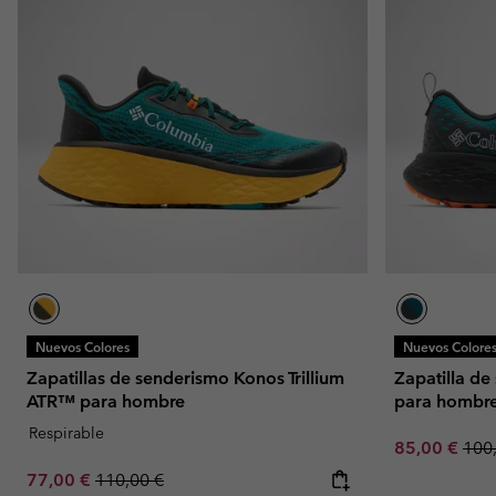
Nuevos Colores
Nuevos Colore
Zapatillas de senderismo Konos Trillium
Zapatilla d
ATR™ para hombre
para hombr
Respirable
Sale price:
Regu
85,00 €
100
Sale price:
Regular price:
77,00 €
110,00 €