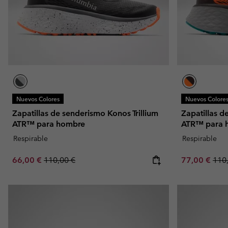
Nuevos Colores
Nuevos Colore
Zapatillas de senderismo Konos Trillium
Zapatillas d
ATR™ para hombre
ATR™ para 
Respirable
Respirable
Sale price:
Regular price:
Sale price:
Regu
66,00 €
110,00 €
77,00 €
110