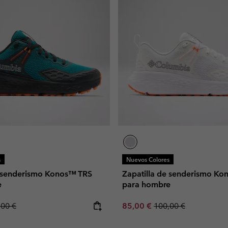
s
Nuevos Colores
e senderismo Konos™ TRS
Zapatilla de senderismo K
e
para hombre
lar price:
Sale price:
Regular price:
,00 €
85,00 €
100,00 €