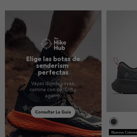
Elige las botas de
senderism
perfectas
Vayas donde vayas,
camina con confort y
agarre.
Consultar La Guía
Nuevos Colore