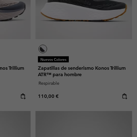
Nuevos Colores
os Trillium
Zapatillas de senderismo Konos Trillium
ATR™ para hombre
Respirable
Regular price:
110,00 €