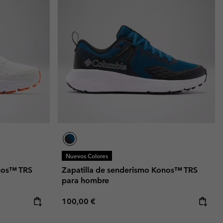
Nuevos Colores
onos™ TRS
Zapatilla de senderismo Konos™ TRS
para hombre
Regular price:
100,00 €