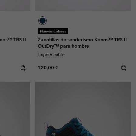
Nuevos Colores
onos™ TRS II
Zapatillas de senderismo Konos™ TRS II
OutDry™ para hombre
Impermeable
Regular price:
120,00 €