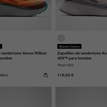
s
Nuevos Colores
e senderismo Konos Trillium
Zapatillas de senderismo Kon
hombre
ATR™ para hombre
Respirable
lar price:
Regular price:
,00 €
110,00 €