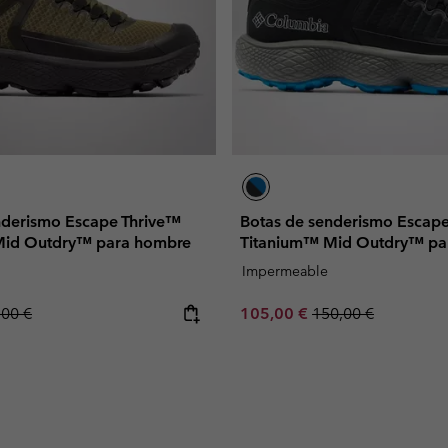
nderismo Escape Thrive™
Botas de senderismo Escap
Mid Outdry™ para hombre
Titanium™ Mid Outdry™ pa
Impermeable
lar price:
Sale price:
Regular price:
,00 €
105,00 €
150,00 €