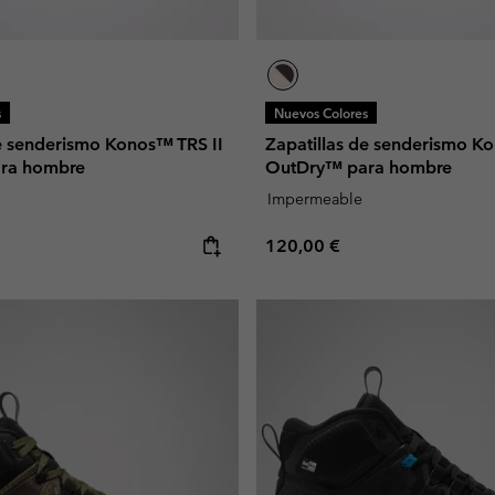
s
Nuevos Colores
de senderismo Konos™ TRS II
Zapatillas de senderismo K
ra hombre
OutDry™ para hombre
Impermeable
e:
Regular price:
120,00 €