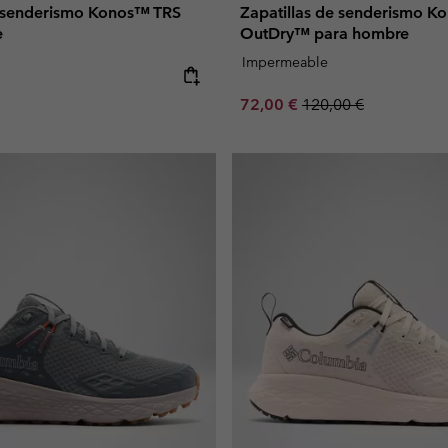
e senderismo Konos™ TRS
Zapatillas de senderismo K
e
OutDry™ para hombre
Impermeable
e:
Sale price:
Regular price:
72,00 €
120,00 €