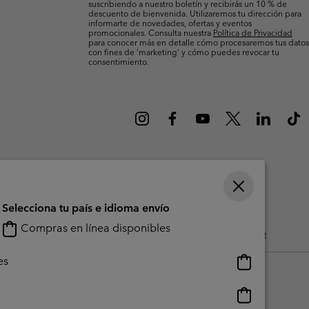
suscribiendo a nuestro boletín y recibirás un 10 % de
Invierno & de Esquí
Invierno & de Esquí
Guía De Artícolos Impermeables
Guía De Artícolos Impermeables
descuento de bienvenida. Utilizaremos tu dirección para
informarte de novedades, ofertas y eventos
promocionales. Consulta nuestra
Política de Privacidad
para conocer más en detalle cómo procesaremos tus datos
as grandes
 para mujer
con fines de ’marketing’ y cómo puedes revocar tu
consentimiento.
s para hombre
Selecciona tu país e idioma envío
Compras en línea disponibles
do Generado Por Los Usuarios
Impressum
Cookies
Public CBCR
Compras
es
en
línea
Compras
disponibles
en