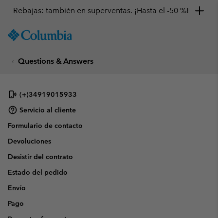
Rebajas: también en superventas. ¡Hasta el -50 %!
SKIP
Columbia
TO
Sportswear
CONTENT
Questions & Answers
SKIP
TO
MAIN
NAV
(+)34919015933
SKIP
Servicio al cliente
TO
Formulario de contacto
SEARCH
Devoluciones
Desistir del contrato
Estado del pedido
Envío
Pago