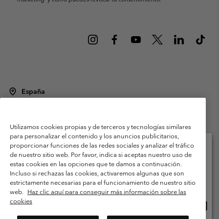
España
©
2026
Columbia Sportswear Spain S.L.U. Avenida del Doctor Arce, 14,
28002 Madrid, España. Todos los derechos reservados.
Utilizamos cookies propias y de terceros y tecnologías similares
Condiciones de uso
Terminos de Venta
Garantía
para personalizar el contenido y los anuncios publicitarios,
Política de Privacidad
proporcionar funciones de las redes sociales y analizar el tráfico
de nuestro sitio web. Por favor, indica si aceptas nuestro uso de
Términos y condiciones del programa de miembros
estas cookies en las opciones que te damos a continuación.
Selecciona tu país e idioma envío
Incluso si rechazas las cookies, activaremos algunas que son
Términos De Uso Del Contenido Generado Por Los Usuarios
Compras en línea disponibles
estrictamente necesarias para el funcionamiento de nuestro sitio
Impressum
Cookies
Public CBCR
web.
Haz clic aquí para conseguir más información sobre las
cookies
Comp
United States
en
Servicio al cliente: Lu. - Vi. de 9:00 a 13:00 y de 14:00 a 18:00