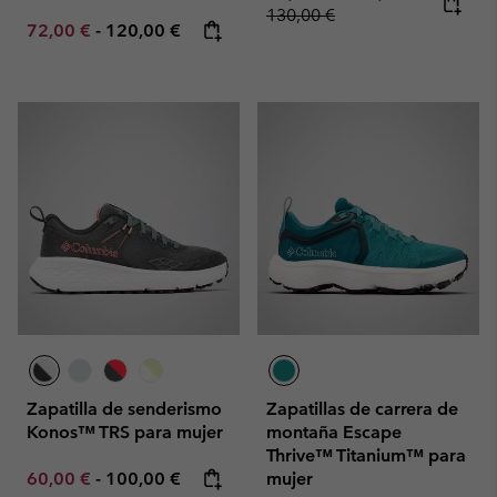
130,00 €
Minimum sale price:
Maximum price:
72,00 €
-
120,00 €
Zapatilla de senderismo
Zapatillas de carrera de
Konos™ TRS para mujer
montaña Escape
Thrive™ Titanium™ para
Minimum sale price:
Maximum price:
60,00 €
-
100,00 €
mujer