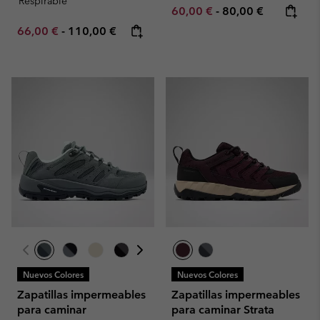
Respirable
Minimum sale price:
Maximum price:
60,00 €
-
80,00 €
Minimum sale price:
Maximum price:
66,00 €
-
110,00 €
Nuevos Colores
Nuevos Colores
Zapatillas impermeables
Zapatillas impermeables
para caminar
para caminar Strata