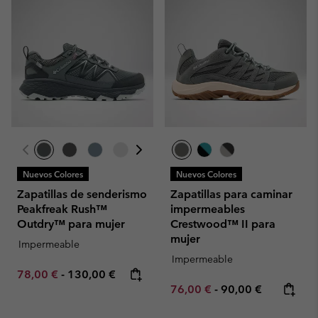
Nuevos Colores
Nuevos Colores
Zapatillas de senderismo
Zapatillas para caminar
Peakfreak Rush™
impermeables
Outdry™ para mujer
Crestwood™ II para
mujer
Impermeable
Impermeable
Minimum sale price:
Maximum price:
78,00 €
-
130,00 €
Minimum sale price:
Maximum price:
76,00 €
-
90,00 €