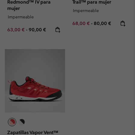
Redmond™ IV para
Trail™ para mujer
mujer
Impermeable
Impermeable
Minimum sale price:
Maximum price:
68,00 €
-
80,00 €
Minimum sale price:
Maximum price:
63,00 €
-
90,00 €
Zapatillas Vapor Vent™