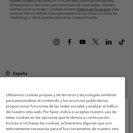
nuestro boletín y recibirás un 10 % de descuento de bienvenida.
Utilizaremos tu dirección para informarte de novedades, ofertas y
eventos promocionales. Consulta nuestra
Política de Privacidad
para
conocer más en detalle cómo procesaremos tus datos con fines de
’marketing’ y cómo puedes revocar tu consentimiento.
España
©
2026
Columbia Sportswear Spain S.L.U. Avenida del Doctor Arce, 14,
28002 Madrid, España. Todos los derechos reservados.
Utilizamos cookies propias y de terceros y tecnologías similares
Condiciones de uso
Terminos de Venta
Garantía
para personalizar el contenido y los anuncios publicitarios,
Política de Privacidad
proporcionar funciones de las redes sociales y analizar el tráfico
de nuestro sitio web. Por favor, indica si aceptas nuestro uso de
Términos y condiciones del programa de miembros
estas cookies en las opciones que te damos a continuación.
Selecciona tu país e idioma envío
Incluso si rechazas las cookies, activaremos algunas que son
Términos De Uso Del Contenido Generado Por Los Usuarios
Compras en línea disponibles
estrictamente necesarias para el funcionamiento de nuestro sitio