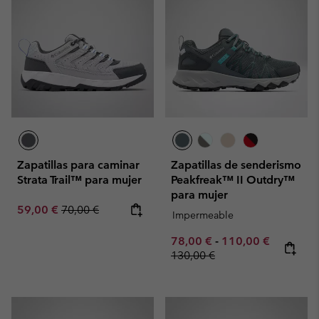
Zapatillas para caminar
Zapatillas de senderismo
Strata Trail™ para mujer
Peakfreak™ II Outdry™
para mujer
Sale price:
Regular price:
59,00 €
70,00 €
Impermeable
Minimum sale price:
Maximum sale pric
Regular p
78,00 €
-
110,00 €
130,00 €