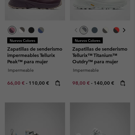
Nuevos Colores
Nuevos Colores
Zapatillas de senderismo
Zapatillas de senderismo
impermeables Tellurix
Tellurix™ Titanium™
Peak™ para mujer
Outdry™ para mujer
Impermeable
Impermeable
Minimum sale price:
Maximum price:
Minimum sale price:
Maximum price:
66,00 €
-
110,00 €
98,00 €
-
140,00 €