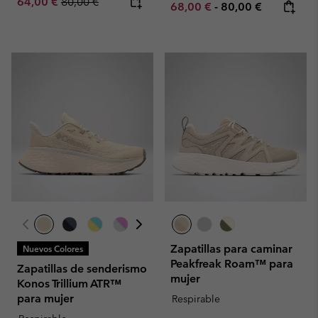
Sale price:
Regular price:
64,00 €
80,00 €
Minimum sale price:
Maximum price:
68,00 €
-
80,00 €
Zapatillas para caminar
Nuevos Colores
Peakfreak Roam™ para
Zapatillas de senderismo
mujer
Konos Trillium ATR™
para mujer
Respirable