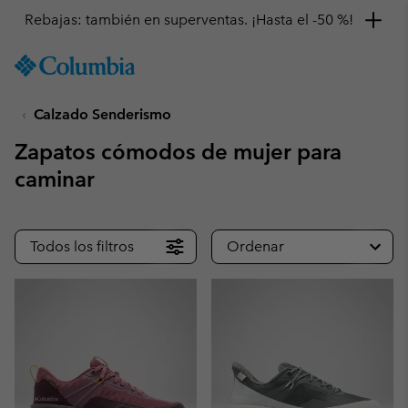
Consigue un 10 % de descuento
SKIP
Columbia
TO
Sportswear
CONTENT
Calzado Senderismo
SKIP
TO
Zapatos cómodos de mujer para
MAIN
NAV
caminar
SKIP
TO
SEARCH
Todos los filtros
Ordenar