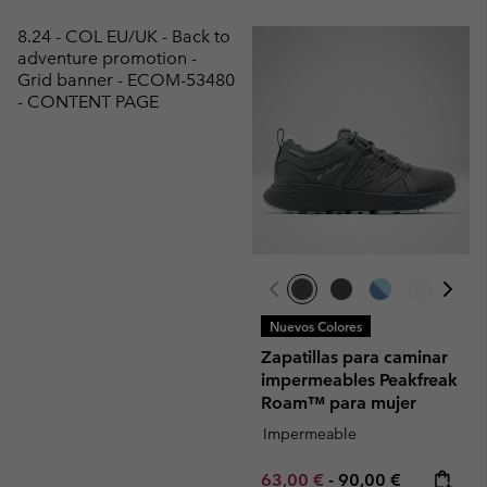
8.24 - COL EU/UK - Back to
adventure promotion -
Grid banner - ECOM-53480
- CONTENT PAGE
Nuevos Colores
Zapatillas para caminar
impermeables Peakfreak
Roam™ para mujer
Impermeable
Minimum sale price:
Maximum price:
63,00 €
-
90,00 €