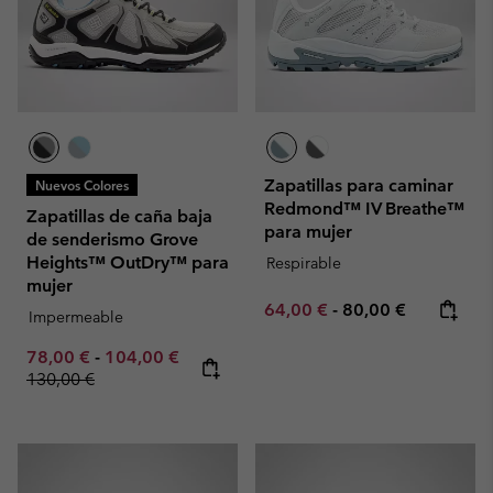
Zapatillas para caminar
Nuevos Colores
Redmond™ IV Breathe™
Zapatillas de caña baja
para mujer
de senderismo Grove
Heights™ OutDry™ para
Respirable
mujer
Minimum sale price:
Maximum price:
64,00 €
-
80,00 €
Impermeable
Minimum sale price:
Maximum sale price:
Regular price:
78,00 €
-
104,00 €
130,00 €