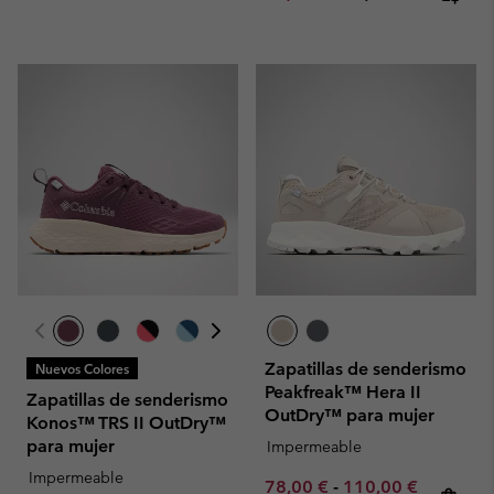
Zapatillas de senderismo
Nuevos Colores
Peakfreak™ Hera II
Zapatillas de senderismo
OutDry™ para mujer
Konos™ TRS II OutDry™
para mujer
Impermeable
Impermeable
Minimum sale price:
Maximum sale pric
Regular p
78,00 €
-
110,00 €