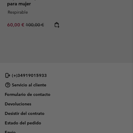
para mujer
Respirable
Sale price:
Regular price:
60,00 €
100,00 €
(+)34919015933
Servicio al cliente
Formulario de contacto
Devoluciones
Desistir del contrato
Estado del pedido
Envío