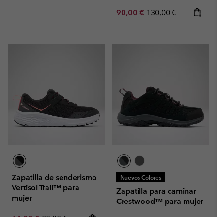
Sale price:
Regular price:
90,00 €
130,00 €
Zapatilla de senderismo
Nuevos Colores
Vertisol Trail™ para
Zapatilla para caminar
mujer
Crestwood™ para mujer