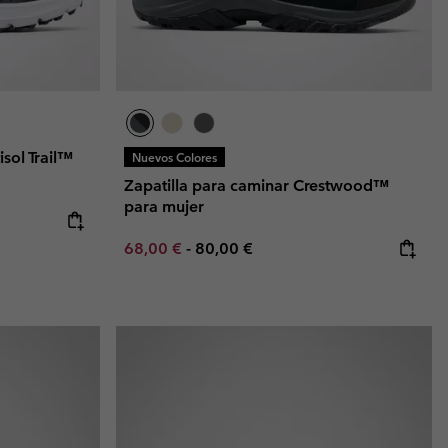
isol Trail™
Nuevos Colores
Zapatilla para caminar Crestwood™
para mujer
Minimum sale price:
Maximum price:
68,00 €
-
80,00 €