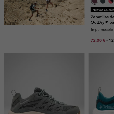
Nuevos Colore
Zapatillas 
OutDry™ pa
Impermeable
Minimum sal
Ma
72,00 €
-
12