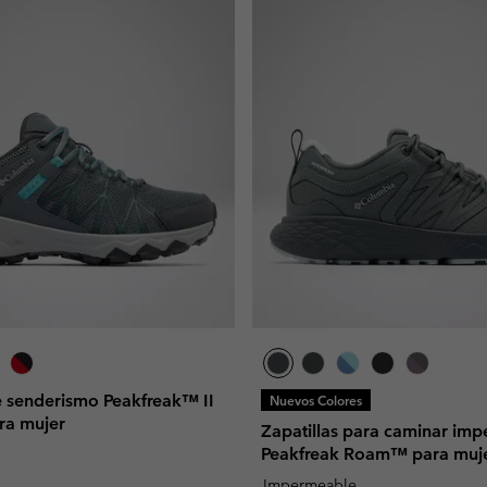
e senderismo Peakfreak™ II
Nuevos Colores
ra mujer
Zapatillas para caminar im
Peakfreak Roam™ para muj
Impermeable