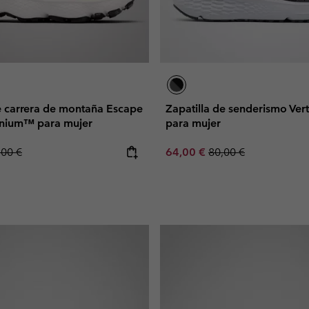
e carrera de montaña Escape
Zapatilla de senderismo Vert
anium™ para mujer
para mujer
lar price:
Sale price:
Regular price:
,00 €
64,00 €
80,00 €