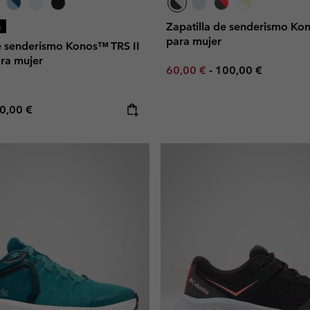
Zapatilla de senderismo K
s
para mujer
de senderismo Konos™ TRS II
ra mujer
Minimum sale price:
Maximum price:
60,00 €
-
100,00 €
e price:
ximum price:
0,00 €