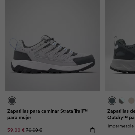
Zapatillas para caminar Strata Trail™
Zapatillas d
para mujer
Outdry™ pa
Impermeable
Sale price:
Regular price:
59,00 €
70,00 €