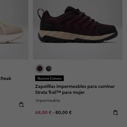
kfreak
Nuevos Colores
Zapatillas impermeables para caminar
Strata Trail™ para mujer
Impermeable
Minimum sale price:
Maximum price:
68,00 €
-
80,00 €