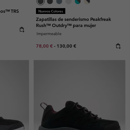
onos™ TRS
Nuevos Colores
Zapatillas de senderismo Peakfreak
Rush™ Outdry™ para mujer
Impermeable
Minimum sale price:
Maximum price:
78,00 €
-
130,00 €