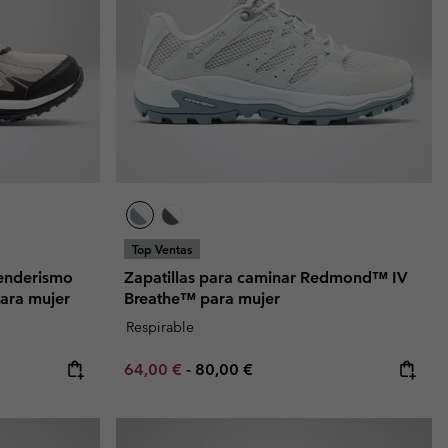
Invierno & de Esquí
Invierno & de Esquí
Guía De Artícolos Impermeables
Guía De Artícolos Impermeables
as grandes
 para mujer
s para hombre
Top Ventas
senderismo
Zapatillas para caminar Redmond™ IV
ara mujer
Breathe™ para mujer
Respirable
e:
price:
Minimum sale price:
Maximum price:
64,00 €
-
80,00 €