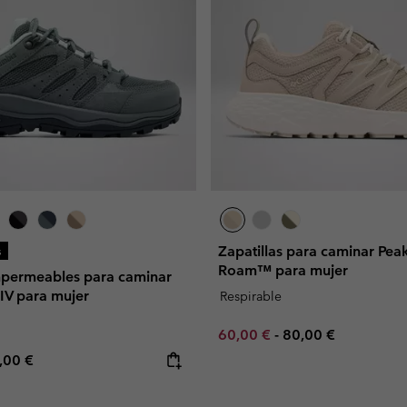
Zapatillas para caminar Pea
s
Roam™ para mujer
impermeables para caminar
V para mujer
Respirable
Minimum sale price:
Maximum price:
60,00 €
-
80,00 €
e price:
ximum price:
,00 €