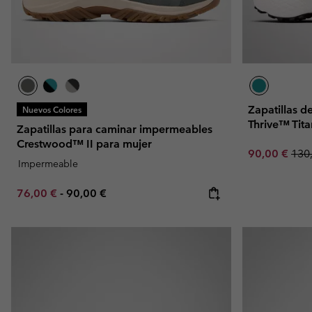
Zapatillas d
Nuevos Colores
Thrive™ Tit
Zapatillas para caminar impermeables
Crestwood™ II para mujer
Sale price:
Regu
90,00 €
130
Impermeable
Minimum sale price:
Maximum price:
76,00 €
-
90,00 €