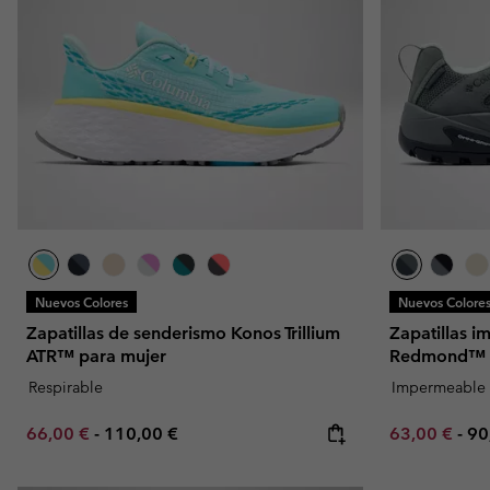
Nuevos Colores
Nuevos Colore
Zapatillas de senderismo Konos Trillium
Zapatillas 
ATR™ para mujer
Redmond™ I
Respirable
Impermeable
Minimum sale price:
Maximum price:
Minimum sal
Ma
66,00 €
-
110,00 €
63,00 €
-
90