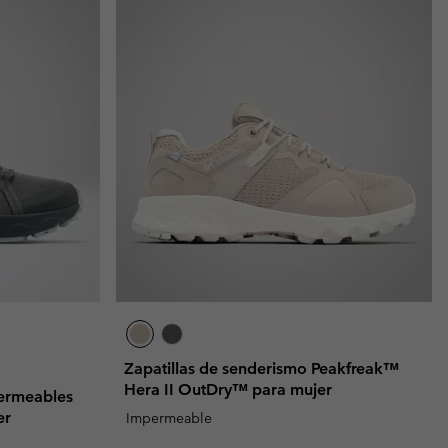
Zapatillas de senderismo Peakfreak™
Hera II OutDry™ para mujer
permeables
er
Impermeable