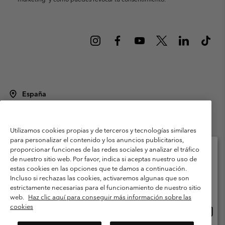
España
©
2026
Columbia Sportswear Spain S.L.U. Avenida del Doctor Arce, 14,
28002 Madrid, España. Todos los derechos reservados.
Utilizamos cookies propias y de terceros y tecnologías similares
Condiciones de uso
Terminos de Venta
Garantía
para personalizar el contenido y los anuncios publicitarios,
Política de Privacidad
proporcionar funciones de las redes sociales y analizar el tráfico
de nuestro sitio web. Por favor, indica si aceptas nuestro uso de
Términos y condiciones del programa de miembros
estas cookies en las opciones que te damos a continuación.
Selecciona tu país e idioma envío
Incluso si rechazas las cookies, activaremos algunas que son
Términos De Uso Del Contenido Generado Por Los Usuarios
Compras en línea disponibles
estrictamente necesarias para el funcionamiento de nuestro sitio
Impressum
Cookies
Public CBCR
web.
Haz clic aquí para conseguir más información sobre las
cookies
Comp
United States
en
Servicio al cliente: Lu. - Vi. de 9:00 a 13:00 y de 14:00 a 18:00