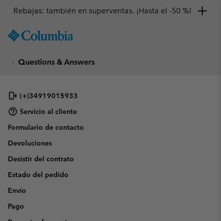
Rebajas: también en superventas. ¡Hasta el -50 %!
SKIP
Columbia
TO
Sportswear
CONTENT
Questions & Answers
SKIP
TO
MAIN
NAV
(+)34919015933
SKIP
Servicio al cliente
TO
Formulario de contacto
SEARCH
Devoluciones
Desistir del contrato
Estado del pedido
Envío
Pago