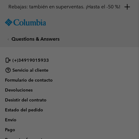
Rebajas: también en superventas. ¡Hasta el -50 %!
SKIP
Columbia
TO
Sportswear
CONTENT
Questions & Answers
SKIP
TO
MAIN
NAV
(+)34919015933
SKIP
Servicio al cliente
TO
Formulario de contacto
SEARCH
Devoluciones
Desistir del contrato
Estado del pedido
Envío
Pago