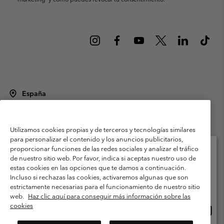
España
©
2026
Columbia Sportswear Spain S.L.U. Avenida del Doctor Arce, 14,
28002 Madrid, España. Todos los derechos reservados.
Utilizamos cookies propias y de terceros y tecnologías similares
Condiciones de uso
Terminos de Venta
Garantía
para personalizar el contenido y los anuncios publicitarios,
Política de Privacidad
proporcionar funciones de las redes sociales y analizar el tráfico
de nuestro sitio web. Por favor, indica si aceptas nuestro uso de
Términos y condiciones del programa de miembros
estas cookies en las opciones que te damos a continuación.
Selecciona tu país e idioma envío
Incluso si rechazas las cookies, activaremos algunas que son
Términos De Uso Del Contenido Generado Por Los Usuarios
Compras en línea disponibles
estrictamente necesarias para el funcionamiento de nuestro sitio
Impressum
Cookies
Public CBCR
web.
Haz clic aquí para conseguir más información sobre las
cookies
Comp
United States
en
Servicio al cliente: Lu. - Vi. de 9:00 a 13:00 y de 14:00 a 18:00