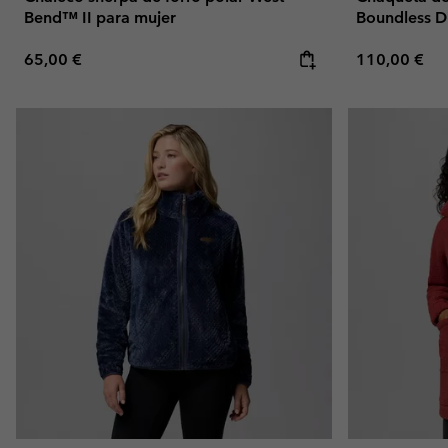
Bend™ II para mujer
Boundless D
Regular price:
Regular pric
65,00 €
110,00 €