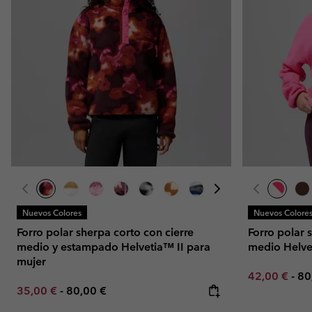
Omni-MAX™
Amaze™
Forros Polares
Forros Polares
Omni-MAX™
Forros Polares Técni
Forros Polares Técni
Forros Polares Sherp
Forros Polares Sherp
Forros Polares Casua
Forros Polares Casua
Chalecos Polares
Chalecos Polares
Nuevos Colores
Nuevos Colore
Forro polar sherpa corto con cierre
Forro polar 
medio y estampado Helvetia™ II para
medio Helve
mujer
Minimum sal
Ma
42,00 €
-
80
Minimum sale price:
Maximum price:
35,00 €
-
80,00 €