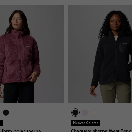
s
Nuevos Colores
 forro polar sherpa
Chaqueta sherpa West Bend