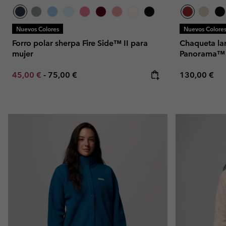
Nuevos Colores
Nuevos Colore
Forro polar sherpa Fire Side™ II para
Chaqueta lar
mujer
Panorama™ 
Minimum sale price:
Maximum price:
Regular pric
45,00 €
-
75,00 €
130,00 €