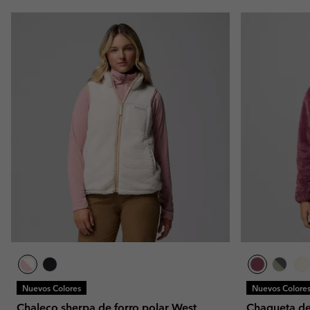
Nuevos Colores
Nuevos Colore
Chaleco sherpa de forro polar West
Chaqueta de