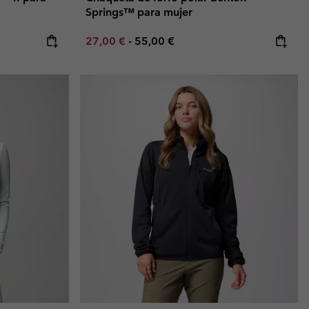
Springs™ para mujer
Minimum sale price:
Maximum price:
27,00 €
-
55,00 €