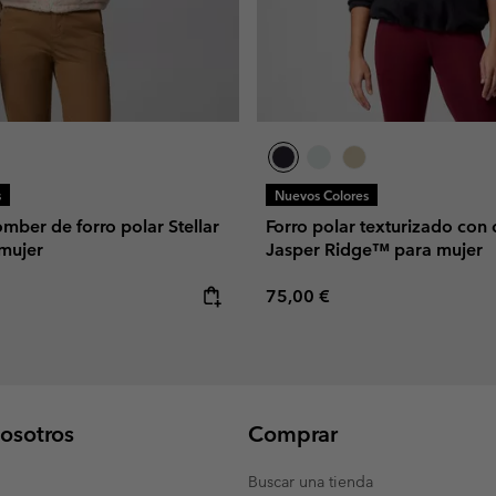
s
Nuevos Colores
ber de forro polar Stellar
Forro polar texturizado con 
mujer
Jasper Ridge™ para mujer
e:
Regular price:
75,00 €
osotros
Comprar
Buscar una tienda