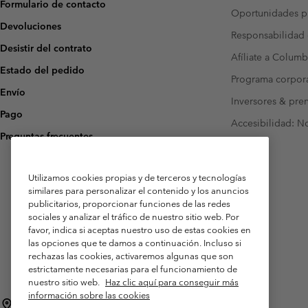
Formulario de contacto
Oportunidades pr
Devoluciones
Responsabilidad 
Desistir del contrato
Afíliate a Columb
Estado del pedido
Programa corpora
Envío
Inversores & pre
Pago
Accesibilidad: N
Preguntas frecuentes
Utilizamos cookies propias y de terceros y tecnologías
similares para personalizar el contenido y los anuncios
publicitarios, proporcionar funciones de las redes
sociales y analizar el tráfico de nuestro sitio web. Por
favor, indica si aceptas nuestro uso de estas cookies en
las opciones que te damos a continuación. Incluso si
rechazas las cookies, activaremos algunas que son
estrictamente necesarias para el funcionamiento de
nuestro sitio web.
Haz clic aquí para conseguir más
información sobre las cookies
España