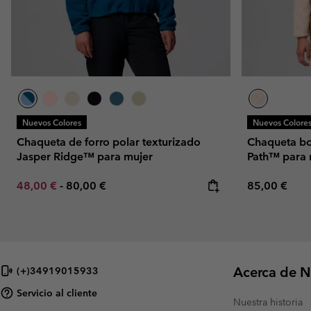
Nuevos Colores
Nuevos Colore
Chaqueta de forro polar texturizado
Chaqueta bom
Jasper Ridge™ para mujer
Path™ para 
Minimum sale price:
Maximum price:
Regular pric
48,00 €
-
80,00 €
85,00 €
Acerca de N
(+)34919015933
Servicio al cliente
Nuestra historia