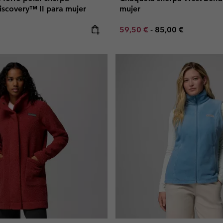
iscovery™ II para mujer
mujer
e:
Minimum sale price:
Maximum price:
59,50 €
-
85,00 €