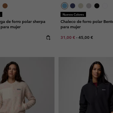
s
Nuevos Colores
ga de forro polar sherpa
Chaleco de forro polar Ben
para mujer
para mujer
e:
Minimum sale price:
Maximum price:
31,00 €
-
45,00 €