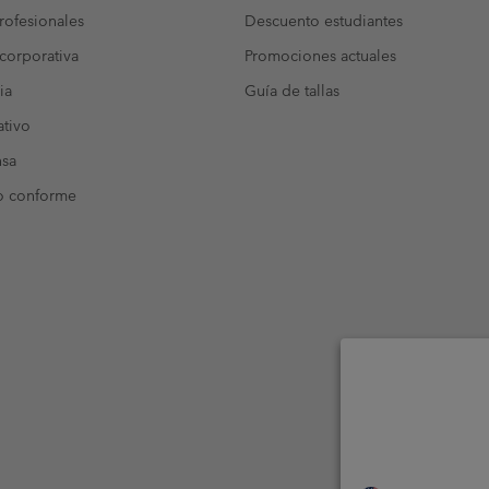
ofesionales
Descuento estudiantes
corporativa
Promociones actuales
ia
Guía de tallas
tivo
nsa
o conforme