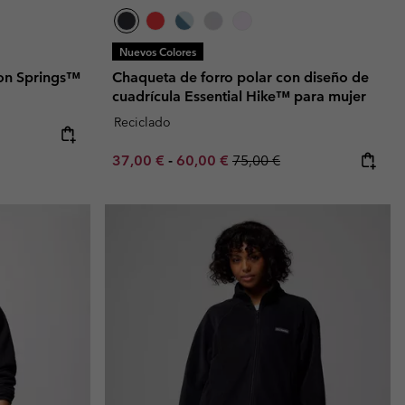
Nuevos Colores
ton Springs™
Chaqueta de forro polar con diseño de
cuadrícula Essential Hike™ para mujer
Reciclado
Minimum sale price:
Maximum sale price:
Regular price:
37,00 €
-
60,00 €
75,00 €