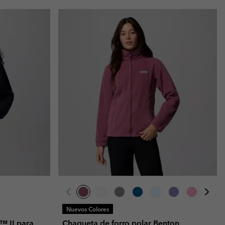
Nuevos Colores
™ II para
Chaqueta de forro polar Benton