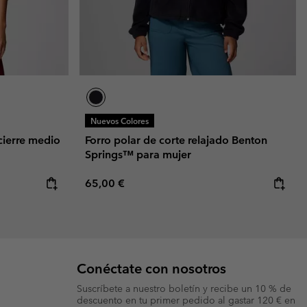
Nuevos Colores
cierre medio
Forro polar de corte relajado Benton
Springs™ para mujer
Regular price:
65,00 €
Conéctate con nosotros
Suscríbete a nuestro boletín y recibe un 10 % de
descuento en tu primer pedido al gastar 120 € en