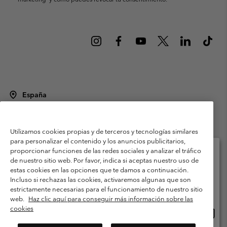
España
©
2026
Columbia Sportswear Spain S.L.U. Avenida del Doctor Arce, 14,
28002 Madrid, España. Todos los derechos reservados.
Utilizamos cookies propias y de terceros y tecnologías similares
Condiciones de uso
Terminos de Venta
Garantía
para personalizar el contenido y los anuncios publicitarios,
Política de Privacidad
proporcionar funciones de las redes sociales y analizar el tráfico
de nuestro sitio web. Por favor, indica si aceptas nuestro uso de
Términos y condiciones del programa de miembros
estas cookies en las opciones que te damos a continuación.
Selecciona tu país e idioma envío
Incluso si rechazas las cookies, activaremos algunas que son
Términos De Uso Del Contenido Generado Por Los Usuarios
Compras en línea disponibles
estrictamente necesarias para el funcionamiento de nuestro sitio
Impressum
Cookies
Public CBCR
web.
Haz clic aquí para conseguir más información sobre las
cookies
Comp
United States
en
Servicio al cliente: Lu. - Vi. de 9:00 a 13:00 y de 14:00 a 18:00