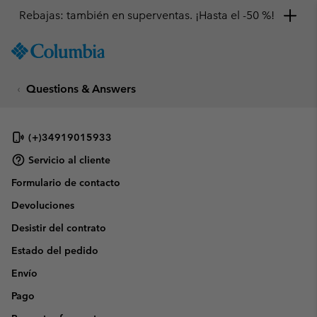
Rebajas: también en superventas. ¡Hasta el -50 %!
SKIP
Columbia
TO
Sportswear
CONTENT
Questions & Answers
SKIP
TO
MAIN
NAV
(+)34919015933
SKIP
Servicio al cliente
TO
Formulario de contacto
SEARCH
Devoluciones
Desistir del contrato
Estado del pedido
Envío
Pago