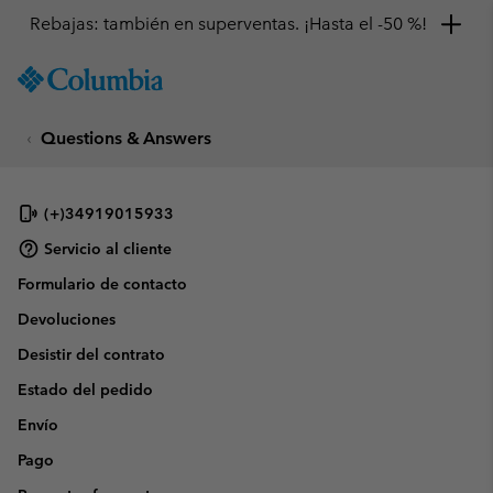
Rebajas: también en superventas. ¡Hasta el -50 %!
SKIP
Columbia
TO
Sportswear
CONTENT
Questions & Answers
SKIP
TO
MAIN
NAV
(+)34919015933
SKIP
Servicio al cliente
TO
Formulario de contacto
SEARCH
Devoluciones
Desistir del contrato
Estado del pedido
Envío
Pago