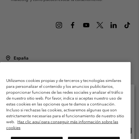
España
©
2026
Columbia Sportswear Spain S.L.U. Avenida del Doctor Arce, 14,
28002 Madrid, España. Todos los derechos reservados.
Utilizamos cookies propias y de terceros y tecnologías similares
Condiciones de uso
Terminos de Venta
Garantía
para personalizar el contenido y los anuncios publicitarios,
Política de Privacidad
proporcionar funciones de las redes sociales y analizar el tráfico
de nuestro sitio web. Por favor, indica si aceptas nuestro uso de
Términos y condiciones del programa de miembros
estas cookies en las opciones que te damos a continuación.
Selecciona tu país e idioma envío
Incluso si rechazas las cookies, activaremos algunas que son
Términos De Uso Del Contenido Generado Por Los Usuarios
Compras en línea disponibles
estrictamente necesarias para el funcionamiento de nuestro sitio
Impressum
Cookies
Public CBCR
web.
Haz clic aquí para conseguir más información sobre las
cookies
Comp
United States
en
Servicio al cliente: Lu. - Vi. de 9:00 a 13:00 y de 14:00 a 18:00