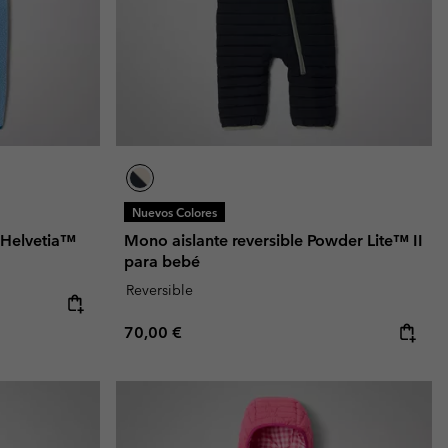
Nuevos Colores
 Helvetia™
Mono aislante reversible Powder Lite™ II
para bebé
Reversible
Regular price:
70,00 €