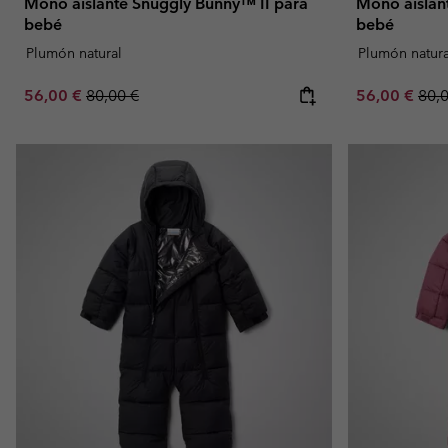
Mono aislante Snuggly Bunny™ II para
Mono aislan
bebé
bebé
Plumón natural
Plumón natura
Sale price:
Regular price:
Sale price:
Regu
56,00 €
80,00 €
56,00 €
80,