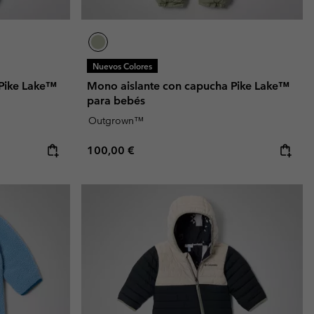
Nuevos Colores
 Pike Lake™
Mono aislante con capucha Pike Lake™
para bebés
Outgrown™
Regular price:
100,00 €