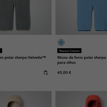
s
Nuevos Colores
ro polar sherpa Helvetia™
Mono de forro polar sherpa
para niños
e:
Regular price:
45,00 €