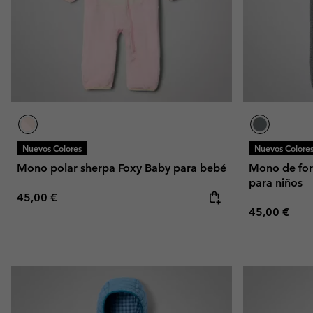
Nuevos Colores
Nuevos Colore
Mono polar sherpa Foxy Baby para bebé
Mono de for
para niños
Regular price:
45,00 €
Regular pric
45,00 €