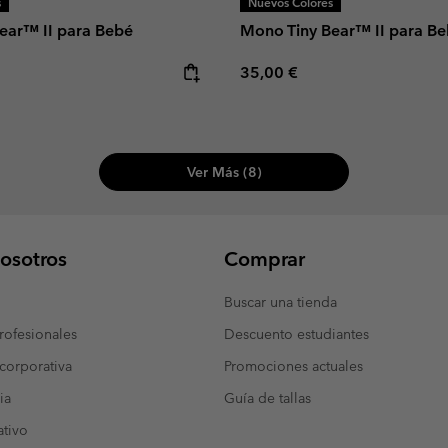
s
Nuevos Colores
ear™ II para Bebé
Mono Tiny Bear™ II para B
e:
Regular price:
35,00 €
Ver Más (8)
osotros
Comprar
Buscar una tienda
ofesionales
Descuento estudiantes
corporativa
Promociones actuales
ia
Guía de tallas
tivo