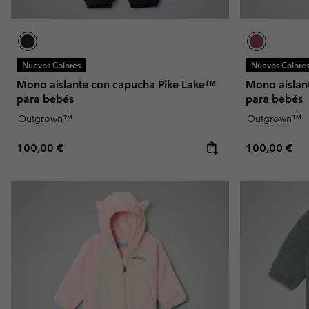
Nuevos Colores
Nuevos Colore
Mono aislante con capucha Pike Lake™
Mono aislan
para bebés
para bebés
Outgrown™
Outgrown™
Regular price:
Regular pric
100,00 €
100,00 €