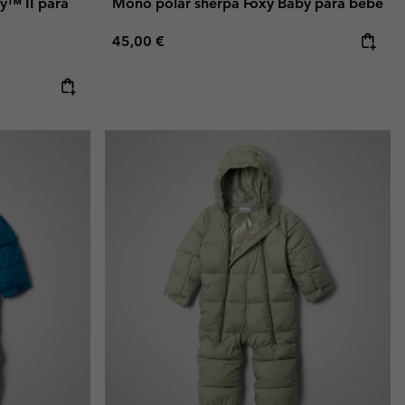
y™ II para
Mono polar sherpa Foxy Baby para bebé
Regular price:
45,00 €