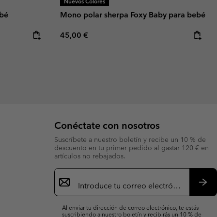
Nuevos Colores
ebé
Mono polar sherpa Foxy Baby para bebé
Regular price:
45,00 €
Conéctate con nosotros
Suscríbete a nuestro boletín y recibe un 10 % de
descuento en tu primer pedido al gastar 120 € en
artículos no rebajados.
Suscripción
de
correo
Susc
electrónico
Al enviar tu dirección de correo electrónico, te estás
suscribiendo a nuestro boletín y recibirás un 10 % de