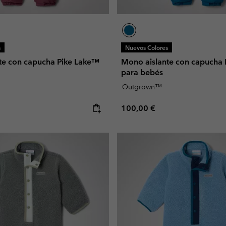
s
Nuevos Colores
te con capucha Pike Lake™
Mono aislante con capucha
para bebés
Outgrown™
e:
Regular price:
100,00 €