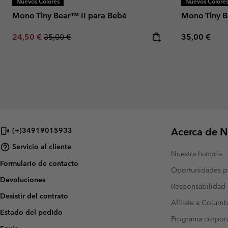
Nuevos Colores
Nuevos Colore
Mono Tiny Bear™ II para Bebé
Mono Tiny B
Sale price:
Regular price:
Regular pric
24,50 €
35,00 €
35,00 €
Acerca de N
(+)34919015933
Servicio al cliente
Nuestra historia
Formulario de contacto
Oportunidades pr
Devoluciones
Responsabilidad 
Desistir del contrato
Afíliate a Columb
Estado del pedido
Programa corpora