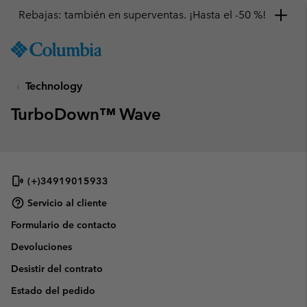
Rebajas: también en superventas. ¡Hasta el -50 %!
SKIP
Columbia
TO
Sportswear
CONTENT
Technology
SKIP
TO
TurboDown™ Wave
MAIN
NAV
SKIP
TO
SEARCH
(+)34919015933
Servicio al cliente
Formulario de contacto
Devoluciones
Desistir del contrato
Estado del pedido