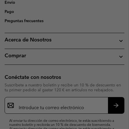
Envío
Pago
Preguntas frecuentes
Acerca de Nosotros
Comprar
Conéctate con nosotros
Suscríbete a nuestro boletín y recibe un 10 % de descuento en
tu primer pedido al gastar 120 € en artículos no rebajados.
Suscripción
de
correo
Suscri
electrónico
Al enviar tu dirección de correo electrónico, te estás suscribiendo a
nuestro boletín y recibirás un 10 % de descuento de bienvenida.
Al enviar tu dirección de correo electrónico, te estás suscribiendo a