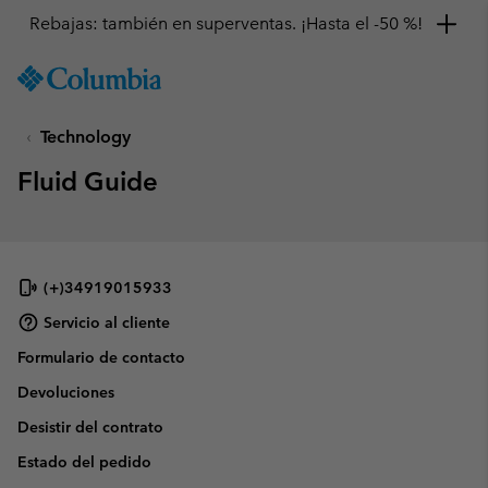
Rebajas: también en superventas. ¡Hasta el -50 %!
SKIP
Columbia
TO
Sportswear
CONTENT
Technology
SKIP
TO
Fluid Guide
MAIN
NAV
SKIP
TO
SEARCH
(+)34919015933
Servicio al cliente
Formulario de contacto
Devoluciones
Desistir del contrato
Estado del pedido