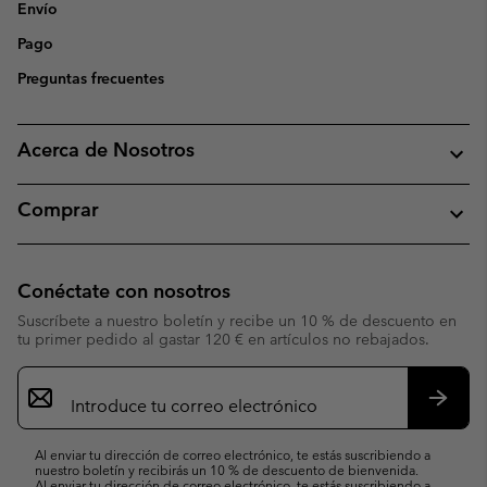
Envío
Pago
Preguntas frecuentes
Acerca de Nosotros
Comprar
Conéctate con nosotros
Suscríbete a nuestro boletín y recibe un 10 % de descuento en
tu primer pedido al gastar 120 € en artículos no rebajados.
Suscripción
de
correo
Suscri
electrónico
Al enviar tu dirección de correo electrónico, te estás suscribiendo a
nuestro boletín y recibirás un 10 % de descuento de bienvenida.
Al enviar tu dirección de correo electrónico, te estás suscribiendo a