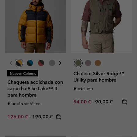
Chaleco Silver Ridge™
Nuevos Colores
Utility para hombre
Chaqueta acolchada con
capucha Pike Lake™ II
Reciclado
para hombre
Minimum sale price:
Maximum price:
54,00 €
-
90,00 €
Plumón sintético
Minimum sale price:
Maximum price:
126,00 €
-
190,00 €