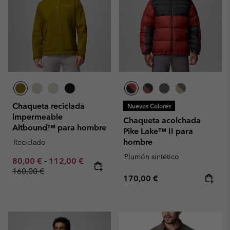
Chaqueta reciclada
Nuevos Colores
impermeable
Chaqueta acolchada
Altbound™ para hombre
Pike Lake™ II para
hombre
Reciclado
Plumón sintético
Minimum sale price:
Maximum sale price:
Regular price:
80,00 €
-
112,00 €
160,00 €
Regular price:
170,00 €