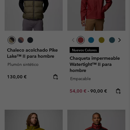
Chaleco acolchado Pike
Nuevos Colores
Lake™ II para hombre
Chaqueta impermeable
Watertight™ II para
Plumón sintético
hombre
Regular price:
130,00 €
Empacable
Minimum sale price:
Maximum price:
54,00 €
-
90,00 €