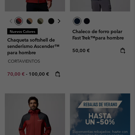
Chaleco de forro polar
Nuevos Colores
Fast Trek™para hombre
Chaqueta softshell de
senderismo Ascender™
Regular price:
50,00 €
para hombre
CORTAVIENTOS
Minimum sale price:
Maximum price:
70,00 €
-
100,00 €
Summer Sale
HASTA
UN -50%
Superventas rebajados:
hazte con
ellos antes de que se agoten.