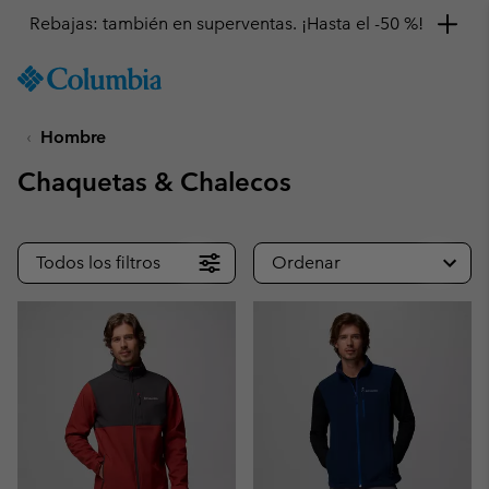
Rebajas: también en superventas. ¡Hasta el -50 %!
SKIP
Columbia
TO
Sportswear
CONTENT
Hombre
SKIP
TO
Chaquetas & Chalecos
MAIN
NAV
SKIP
Todos los filtros
Ordenar
TO
SEARCH