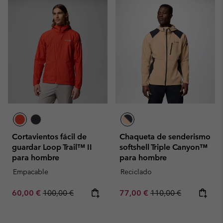
Cortavientos fácil de
Chaqueta de senderismo
guardar Loop Trail™ II
softshell Triple Canyon™
para hombre
para hombre
Empacable
Reciclado
Sale price:
Regular price:
Sale price:
Regular price:
60,00 €
100,00 €
77,00 €
110,00 €