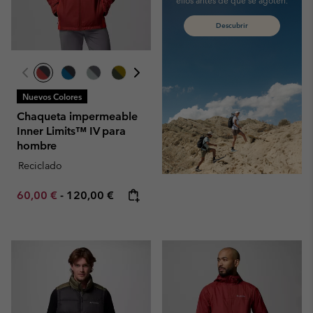
Descubrir
Nuevos Colores
Chaqueta impermeable
Inner Limits™ IV para
hombre
Reciclado
Minimum sale price:
Maximum price:
60,00 €
-
120,00 €