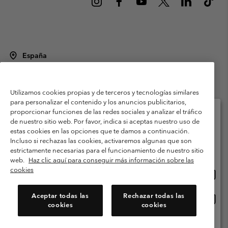
España
©
2026
Columbia Sportswear Spain S.L.U. Avenida del Doctor Arce, 14,
28002 Madrid, España. Todos los derechos reservados.
Utilizamos cookies propias y de terceros y tecnologías similares
Condiciones de uso
Terminos de Venta
Garantía
para personalizar el contenido y los anuncios publicitarios,
Política de Privacidad
proporcionar funciones de las redes sociales y analizar el tráfico
de nuestro sitio web. Por favor, indica si aceptas nuestro uso de
Términos y condiciones del programa de miembros
estas cookies en las opciones que te damos a continuación.
Selecciona tu país e idioma envío
Incluso si rechazas las cookies, activaremos algunas que son
Términos De Uso Del Contenido Generado Por Los Usuarios
Compras en línea disponibles
estrictamente necesarias para el funcionamiento de nuestro sitio
Impressum
Cookies
Public CBCR
web.
Haz clic aquí para conseguir más información sobre las
cookies
Comp
United States
en
Servicio al cliente: Lu. - Vi. de 9:00 a 13:00 y de 14:00 a 18:00
(+)34919015933
línea
Aceptar todas las
Rechazar todas las
Comp
España
dispon
cookies
cookies
en
línea
Ver Todos Los Países
dispon