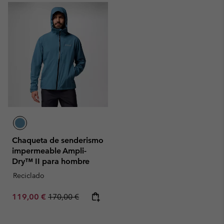
Chaqueta de senderismo
impermeable Ampli-
Dry™ II para hombre
Reciclado
Sale price:
Regular price:
119,00 €
170,00 €