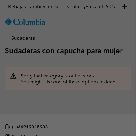
Rebajas: también en superventas. ¡Hasta el -50 %!
SKIP
Columbia
TO
Sportswear
CONTENT
Sudaderas
SKIP
TO
Sudaderas con capucha para mujer
MAIN
NAV
SKIP
TO
Sorry that category is out of stock
SEARCH
You might like one of these options instead
(+)34919015933