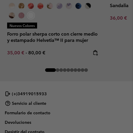
Sandalias
Minimum sa
36,00 €
-
Nuevos Colores
Forro polar sherpa corto con cierre medio
y estampado Helvetia™ II para mujer
Minimum sale price:
Maximum price:
35,00 €
-
80,00 €
(+)34919015933
Servicio al cliente
Formulario de contacto
Devoluciones
Desistir del contrato