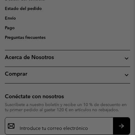
Estado del pedido
Envío
Pago
Preguntas frecuentes
Acerca de Nosotros
Comprar
Conéctate con nosotros
Suscríbete a nuestro boletín y recibe un 10 % de descuento en
tu primer pedido al gastar 120 € en artículos no rebajados.
Suscripción
de
correo
Suscri