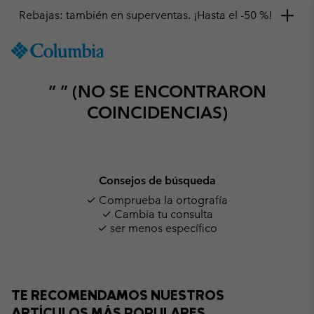
Rebajas: también en superventas. ¡Hasta el -50 %!
SKIP
Columbia
TO
Sportswear
CONTENT
“ ” (NO SE ENCONTRARON
SKIP
TO
COINCIDENCIAS)
MAIN
NAV
SKIP
TO
Consejos de búsqueda
SEARCH
✓ Comprueba la ortografía
✓ Cambia tu consulta
✓ ser menos específico
TE RECOMENDAMOS NUESTROS
ARTÍCULOS MÁS POPULARES