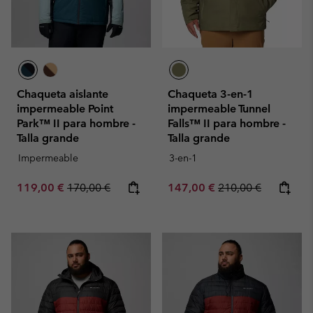
Chaqueta aislante
Chaqueta 3-en-1
impermeable Point
impermeable Tunnel
Park™ II para hombre -
Falls™ II para hombre -
Talla grande
Talla grande
Impermeable
3-en-1
Sale price:
Regular price:
Sale price:
Regular price:
119,00 €
170,00 €
147,00 €
210,00 €