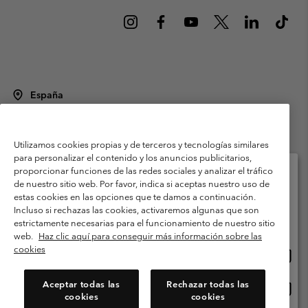
España
©
2026
Columbia Sportswear Spain S.L.U. Avenida del Doctor Arce, 14,
28002 Madrid, España. Todos los derechos reservados.
Utilizamos cookies propias y de terceros y tecnologías similares
Condiciones de uso
Terminos de Venta
Garantía
para personalizar el contenido y los anuncios publicitarios,
Política de Privacidad
proporcionar funciones de las redes sociales y analizar el tráfico
de nuestro sitio web. Por favor, indica si aceptas nuestro uso de
Términos y condiciones del programa de miembros
estas cookies en las opciones que te damos a continuación.
Selecciona tu país e idioma envío
Incluso si rechazas las cookies, activaremos algunas que son
Términos De Uso Del Contenido Generado Por Los Usuarios
Compras en línea disponibles
estrictamente necesarias para el funcionamiento de nuestro sitio
Impressum
Cookies
Public CBCR
web.
Haz clic aquí para conseguir más información sobre las
cookies
Comp
United States
en
Servicio al cliente: Lu. - Vi. de 9:00 a 13:00 y de 14:00 a 18:00
(+)34919015933
línea
Aceptar todas las
Rechazar todas las
Comp
España
dispon
cookies
cookies
en