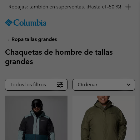
Rebajas: también en superventas. ¡Hasta el -50 %!
SKIP
Columbia
TO
Sportswear
CONTENT
Ropa tallas grandes
SKIP
TO
Chaquetas de hombre de tallas
MAIN
NAV
grandes
SKIP
TO
SEARCH
Todos los filtros
Ordenar