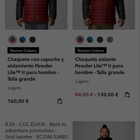
Nuevos Colores
Nuevos Colores
Chaqueta con capucha y
Chaqueta aislante
aislamiento Powder
Powder Lite™ II para
Lite™ II para hombre -
hombre - Talla grande
Talla grande
Ligero
Ligero
Minimum sale price:
Maximum price:
84,00 €
-
130,00 €
Regular price:
160,00 €
8.24 - COL EU/UK - Back to
adventure promotion -
Grid banner - ECOM-53480