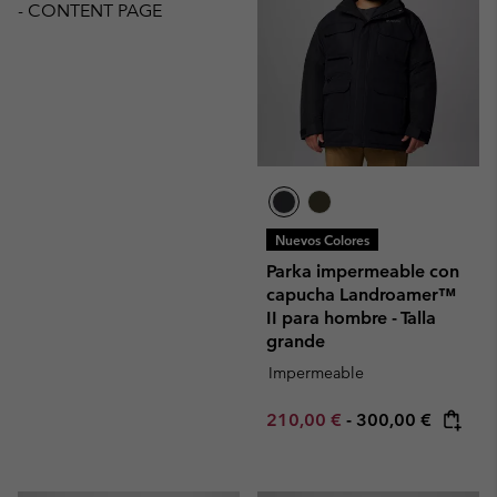
- CONTENT PAGE
Nuevos Colores
Parka impermeable con
capucha Landroamer™
II para hombre - Talla
grande
Impermeable
Minimum sale price:
Maximum price:
210,00 €
-
300,00 €