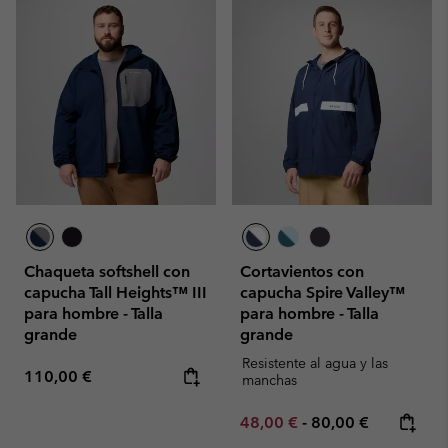
Chaqueta softshell con
Cortavientos con
capucha Tall Heights™ III
capucha Spire Valley™
para hombre - Talla
para hombre - Talla
grande
grande
Resistente al agua y las
Regular price:
110,00 €
manchas
Minimum sale price:
Maximum price:
48,00 €
-
80,00 €