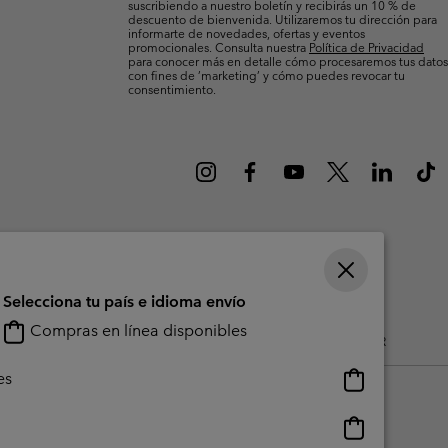
suscribiendo a nuestro boletín y recibirás un 10 % de
Invierno & de Esquí
Invierno & de Esquí
Guía De Artícolos Impermeables
Guía De Artícolos Impermeables
descuento de bienvenida. Utilizaremos tu dirección para
informarte de novedades, ofertas y eventos
promocionales. Consulta nuestra
Política de Privacidad
para conocer más en detalle cómo procesaremos tus datos
as grandes
 para mujer
con fines de ’marketing’ y cómo puedes revocar tu
consentimiento.
s para hombre
Selecciona tu país e idioma envío
Compras en línea disponibles
do Generado Por Los Usuarios
Impressum
Cookies
Public CBCR
Compras
es
en
línea
Compras
disponibles
en