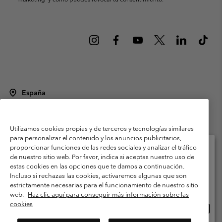
España
©
2026
Columbia Sportswear Spain S.L.U. Avenida del Doctor Arce, 14,
28002 Madrid, España. Todos los derechos reservados.
Utilizamos cookies propias y de terceros y tecnologías similares
Condiciones de uso
Terminos de Venta
Garantía
para personalizar el contenido y los anuncios publicitarios,
Política de Privacidad
proporcionar funciones de las redes sociales y analizar el tráfico
de nuestro sitio web. Por favor, indica si aceptas nuestro uso de
Términos y condiciones del programa de miembros
estas cookies en las opciones que te damos a continuación.
Selecciona tu país e idioma envío
Incluso si rechazas las cookies, activaremos algunas que son
Términos De Uso Del Contenido Generado Por Los Usuarios
Compras en línea disponibles
estrictamente necesarias para el funcionamiento de nuestro sitio
Impressum
Cookies
Public CBCR
web.
Haz clic aquí para conseguir más información sobre las
cookies
Comp
United States
en
Servicio al cliente: Lu. - Vi. de 9:00 a 13:00 y de 14:00 a 18:00