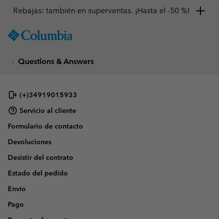
Rebajas: también en superventas. ¡Hasta el -50 %!
SKIP
Columbia
TO
Sportswear
CONTENT
Questions & Answers
SKIP
TO
MAIN
NAV
(+)34919015933
SKIP
Servicio al cliente
TO
Formulario de contacto
SEARCH
Devoluciones
Desistir del contrato
Estado del pedido
Envío
Pago