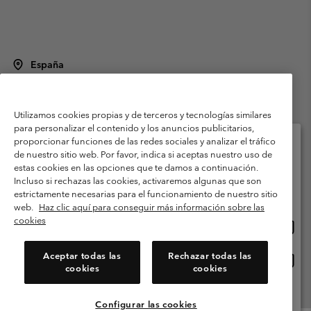
España
©
2026
Columbia Sportswear Spain S.L.U. Avenida del Doctor Arce, 14,
28002 Madrid, España. Todos los derechos reservados.
Utilizamos cookies propias y de terceros y tecnologías similares
Condiciones de uso
Terminos de Venta
Garantía
para personalizar el contenido y los anuncios publicitarios,
Política de Privacidad
proporcionar funciones de las redes sociales y analizar el tráfico
de nuestro sitio web. Por favor, indica si aceptas nuestro uso de
Términos y condiciones del programa de miembros
estas cookies en las opciones que te damos a continuación.
Selecciona tu país e idioma envío
Incluso si rechazas las cookies, activaremos algunas que son
Términos De Uso Del Contenido Generado Por Los Usuarios
Compras en línea disponibles
estrictamente necesarias para el funcionamiento de nuestro sitio
Impressum
Cookies
Public CBCR
web.
Haz clic aquí para conseguir más información sobre las
cookies
Comp
United States
en
Servicio al cliente: Lu. - Vi. de 9:00 a 13:00 y de 14:00 a 18:00
(+)34919015933
línea
Aceptar todas las
Rechazar todas las
Comp
España
dispon
cookies
cookies
en
línea
Ver Todos Los Países
dispon
Configurar las cookies