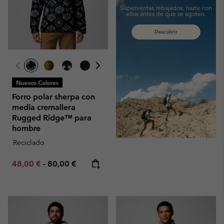
Superventas rebajados:
hazte con
ellos antes de que se agoten.
Descubrir
Nuevos Colores
Forro polar sherpa con
media cremallera
Rugged Ridge™ para
hombre
Reciclado
Minimum sale price:
Maximum price:
48,00 €
-
80,00 €