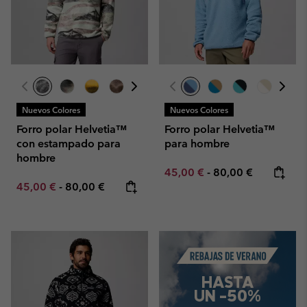
Nuevos Colores
Nuevos Colores
Forro polar Helvetia™
Forro polar Helvetia™
con estampado para
para hombre
hombre
Minimum sale price:
Maximum price:
45,00 €
-
80,00 €
Minimum sale price:
Maximum price:
45,00 €
-
80,00 €
Summer Sale
HASTA
UN -50%