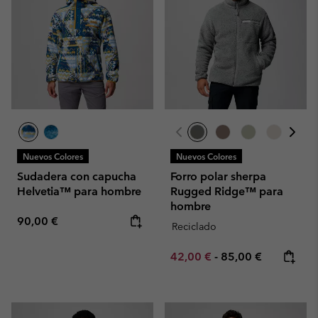
Nuevos Colores
Nuevos Colores
Sudadera con capucha
Forro polar sherpa
Helvetia™ para hombre
Rugged Ridge™ para
hombre
Regular price:
90,00 €
Reciclado
Minimum sale price:
Maximum price:
42,00 €
-
85,00 €