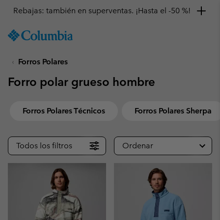
Rebajas: también en superventas. ¡Hasta el -50 %!
SKIP
Columbia
TO
Sportswear
CONTENT
Forros Polares
SKIP
TO
Forro polar grueso hombre
MAIN
NAV
SKIP
Forros Polares Técnicos
Forros Polares Sherpa
TO
SEARCH
Todos los filtros
Ordenar