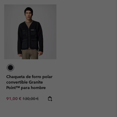
Chaqueta de forro polar
convertible Granite
Point™ para hombre
Sale price:
Regular price:
91,00 €
130,00 €