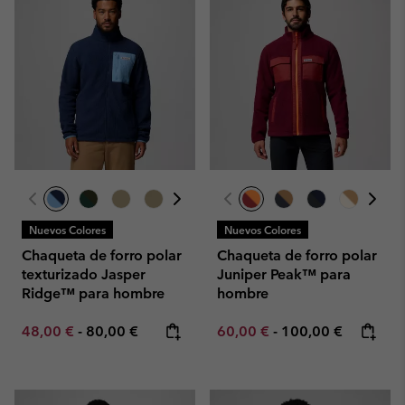
Nuevos Colores
Nuevos Colores
Chaqueta de forro polar
Chaqueta de forro polar
texturizado Jasper
Juniper Peak™ para
Ridge™ para hombre
hombre
Minimum sale price:
Maximum price:
Minimum sale price:
Maximum price:
48,00 €
-
80,00 €
60,00 €
-
100,00 €