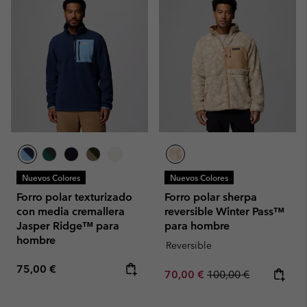
Nuevos Colores
Nuevos Colores
Forro polar texturizado
Forro polar sherpa
con media cremallera
reversible Winter Pass™
Jasper Ridge™ para
para hombre
hombre
Reversible
Regular price:
75,00 €
Sale price:
Regular price:
70,00 €
100,00 €