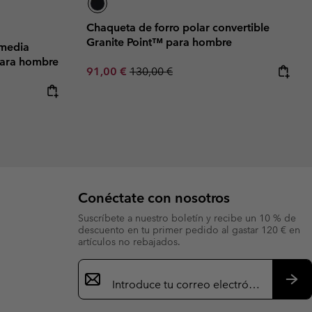
Chaqueta de forro polar convertible
Granite Point™ para hombre
 media
para hombre
Sale price:
Regular price:
91,00 €
130,00 €
Conéctate con nosotros
Suscríbete a nuestro boletín y recibe un 10 % de
descuento en tu primer pedido al gastar 120 € en
artículos no rebajados.
Suscripción
de
correo
Susc
electrónico