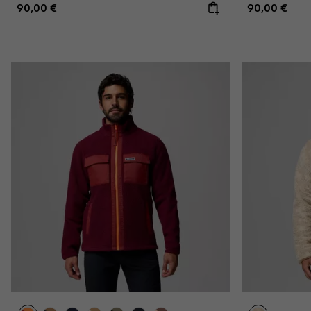
Regular price:
Regular pric
90,00 €
90,00 €