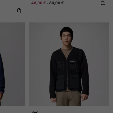
Minimum sale price:
Maximum price:
48,00 €
-
80,00 €