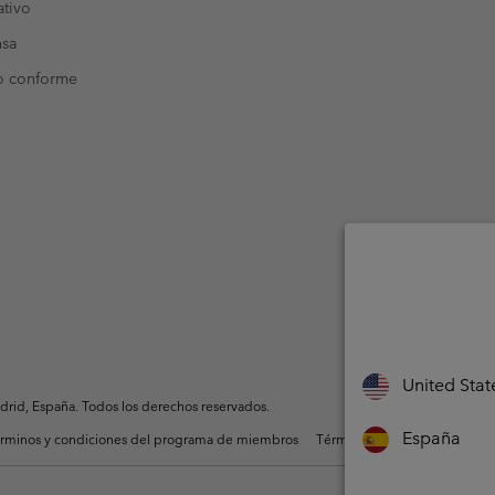
tivo
nsa
o conforme
United Stat
rid, España. Todos los derechos reservados.
España
rminos y condiciones del programa de miembros
Términos De Uso Del Conteni