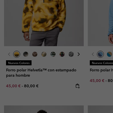
Nuevos Colores
Nuevos Colore
Forro polar Helvetia™ con estampado
Forro polar
para hombre
Minimum sal
Ma
45,00 €
-
80
Minimum sale price:
Maximum price:
45,00 €
-
80,00 €