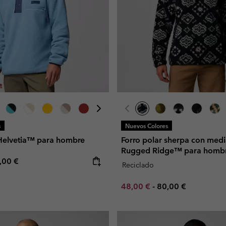
s
Nuevos Colores
 Helvetia™ para hombre
Forro polar sherpa con medi
Rugged Ridge™ para homb
e price:
ximum price:
,00 €
Reciclado
Minimum sale price:
Maximum price:
48,00 €
-
80,00 €