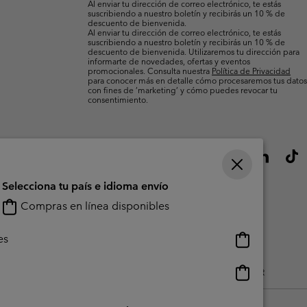
Al enviar tu dirección de correo electrónico, te estás
suscribiendo a nuestro boletín y recibirás un 10 % de
descuento de bienvenida.
Al enviar tu dirección de correo electrónico, te estás
suscribiendo a nuestro boletín y recibirás un 10 % de
descuento de bienvenida. Utilizaremos tu dirección para
informarte de novedades, ofertas y eventos
promocionales. Consulta nuestra
Política de Privacidad
para conocer más en detalle cómo procesaremos tus datos
con fines de ’marketing’ y cómo puedes revocar tu
consentimiento.
Selecciona tu país e idioma envío
Compras en línea disponibles
Compras
es
en
línea
Compras
do Generado Por Los Usuarios
Impressum
Cookies
Public CBCR
disponibles
en
línea