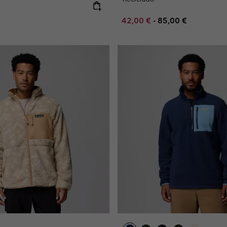
e:
Minimum sale price:
Maximum price:
42,00 €
-
85,00 €