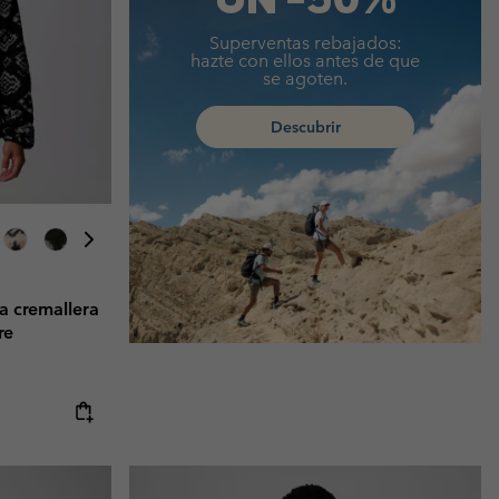
Superventas rebajados:
hazte con ellos antes de que
se agoten.
Descubrir
a cremallera
re