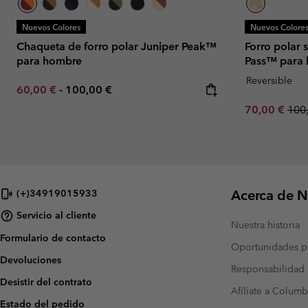
Nuevos Colores
Nuevos Colore
Chaqueta de forro polar Juniper Peak™
Forro polar 
para hombre
Pass™ para
Reversible
Minimum sale price:
Maximum price:
60,00 €
-
100,00 €
Sale price:
Regu
70,00 €
100
Acerca de N
(+)34919015933
Servicio al cliente
Nuestra historia
Formulario de contacto
Oportunidades pr
Devoluciones
Responsabilidad 
Desistir del contrato
Afíliate a Columb
Estado del pedido