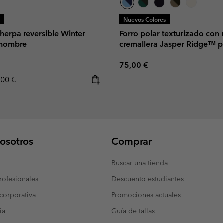
s
Nuevos Colores
sherpa reversible Winter
Forro polar texturizado con
 hombre
cremallera Jasper Ridge™ 
Regular price:
75,00 €
lar price:
,00 €
osotros
Comprar
Buscar una tienda
ofesionales
Descuento estudiantes
corporativa
Promociones actuales
ia
Guía de tallas