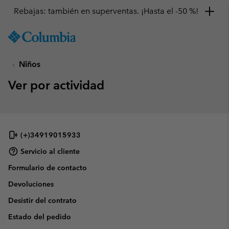
Rebajas: también en superventas. ¡Hasta el -50 %!
SKIP
Columbia
TO
Sportswear
CONTENT
Niños
SKIP
TO
Ver por actividad
MAIN
NAV
SKIP
TO
SEARCH
(+)34919015933
Servicio al cliente
Formulario de contacto
Devoluciones
Desistir del contrato
Estado del pedido