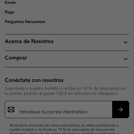
Envío
Pago
Preguntas frecuentes
Acerca de Nosotros
Comprar
Conéctate con nosotros
Suscríbete a nuestro boletín y recibe un 10 % de descuento en
tu primer pedido al gastar 120 € en artículos no rebajados.
Suscripción
de
correo
Suscri
electrónico
Al enviar tu dirección de correo electrónico, te estás suscribiendo a
nuestro boletín y recibirás un 10 % de descuento de bienvenida.
Al enviar tu dirección de correo electrónico, te estás suscribiendo a