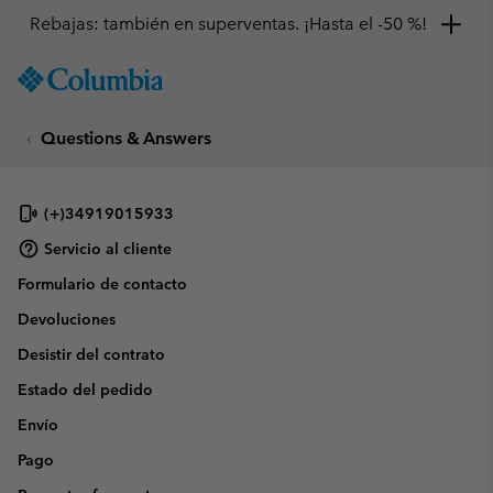
Rebajas: también en superventas. ¡Hasta el -50 %!
SKIP
Columbia
TO
Sportswear
CONTENT
Questions & Answers
SKIP
TO
MAIN
NAV
(+)34919015933
SKIP
Servicio al cliente
TO
Formulario de contacto
SEARCH
Devoluciones
Desistir del contrato
Estado del pedido
Envío
Pago