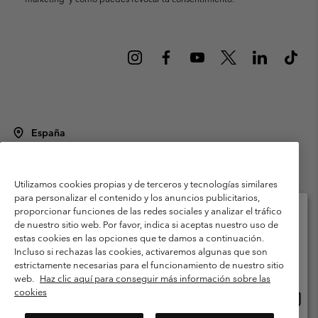
España
©
2026
Columbia Sportswear Spain S.L.U. Avenida del Doctor Arce, 14,
28002 Madrid, España. Todos los derechos reservados.
Utilizamos cookies propias y de terceros y tecnologías similares
Condiciones de uso
Terminos de Venta
Garantía
para personalizar el contenido y los anuncios publicitarios,
Política de Privacidad
proporcionar funciones de las redes sociales y analizar el tráfico
de nuestro sitio web. Por favor, indica si aceptas nuestro uso de
Términos y condiciones del programa de miembros
estas cookies en las opciones que te damos a continuación.
Selecciona tu país e idioma envío
Incluso si rechazas las cookies, activaremos algunas que son
Términos De Uso Del Contenido Generado Por Los Usuarios
Compras en línea disponibles
estrictamente necesarias para el funcionamiento de nuestro sitio
Impressum
Cookies
Public CBCR
web.
Haz clic aquí para conseguir más información sobre las
cookies
Comp
United States
en
Servicio al cliente: Lu. - Vi. de 9:00 a 13:00 y de 14:00 a 18:00