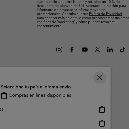
suscribiendo a nuestro boletín y recibirás un 10 % de
Invierno & de Esquí
Invierno & de Esquí
Guía De Artícolos Impermeables
Guía De Artícolos Impermeables
descuento de bienvenida. Utilizaremos tu dirección para
informarte de novedades, ofertas y eventos
promocionales. Consulta nuestra
Política de Privacidad
para conocer más en detalle cómo procesaremos tus datos
as grandes
 para mujer
con fines de ’marketing’ y cómo puedes revocar tu
consentimiento.
s para hombre
Selecciona tu país e idioma envío
Compras en línea disponibles
do Generado Por Los Usuarios
Impressum
Cookies
Public CBCR
Compras
es
en
línea
Compras
disponibles
en