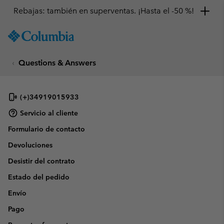
Rebajas: también en superventas. ¡Hasta el -50 %!
SKIP
Columbia
TO
Sportswear
CONTENT
Questions & Answers
SKIP
TO
MAIN
NAV
(+)34919015933
SKIP
Servicio al cliente
TO
Formulario de contacto
SEARCH
Devoluciones
Desistir del contrato
Estado del pedido
Envío
Pago