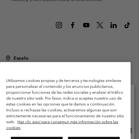
España
©
2026
Columbia Sportswear Spain S.L.U. Avenida del Doctor Arce, 14,
28002 Madrid, España. Todos los derechos reservados.
Utilizamos cookies propias y de terceros y tecnologías similares
Condiciones de uso
Terminos de Venta
Garantía
para personalizar el contenido y los anuncios publicitarios,
Política de Privacidad
proporcionar funciones de las redes sociales y analizar el tráfico
de nuestro sitio web. Por favor, indica si aceptas nuestro uso de
Términos y condiciones del programa de miembros
estas cookies en las opciones que te damos a continuación.
Selecciona tu país e idioma envío
Incluso si rechazas las cookies, activaremos algunas que son
Términos De Uso Del Contenido Generado Por Los Usuarios
Compras en línea disponibles
estrictamente necesarias para el funcionamiento de nuestro sitio
Impressum
Cookies
Public CBCR
web.
Haz clic aquí para conseguir más información sobre las
cookies
Comp
United States
en
Servicio al cliente: Lu. - Vi. de 9:00 a 13:00 y de 14:00 a 18:00