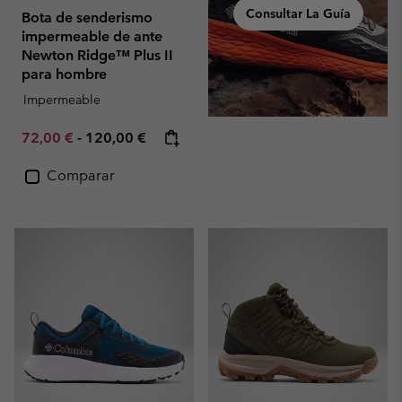
Consultar La Guía
Bota de senderismo
impermeable de ante
Newton Ridge™ Plus II
para hombre
Impermeable
Minimum sale price:
Maximum price:
72,00 €
-
120,00 €
Comparar