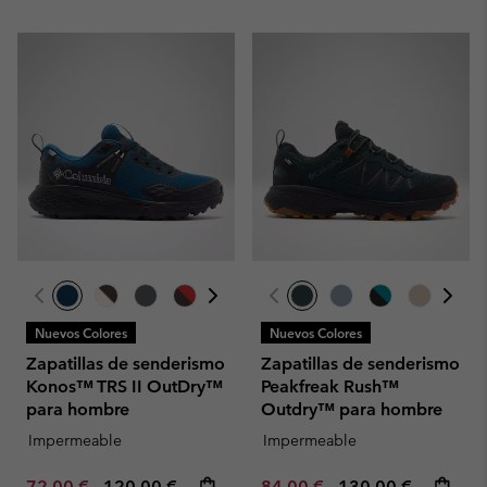
Nuevos Colores
Nuevos Colores
Zapatillas de senderismo
Zapatillas de senderismo
Konos™ TRS II OutDry™
Peakfreak Rush™
para hombre
Outdry™ para hombre
Impermeable
Impermeable
Minimum sale price:
Maximum price:
Minimum sale price:
Maximum price:
72,00 €
-
120,00 €
84,00 €
-
130,00 €