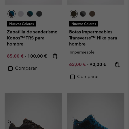
Nuevos Colores
Nuevos Colores
Zapatilla de senderismo
Botas impermeables
Konos™ TRS para
Transverse™ Hike para
hombre
hombre
Impermeable
Minimum sale price:
Maximum price:
85,00 €
-
100,00 €
Minimum sale price:
Maximum price:
63,00 €
-
90,00 €
Comparar
Comparar