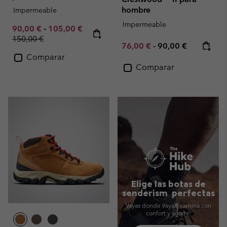
hombre
Impermeable
Impermeable
Minimum sale price:
Maximum sale price:
Regular price:
90,00 €
-
105,00 €
150,00 €
Minimum sale price:
Maximum price:
76,00 €
-
90,00 €
Comparar
Comparar
Elige las botas de
senderism perfectas
Vayas donde vayas, camina con
confort y agarre.