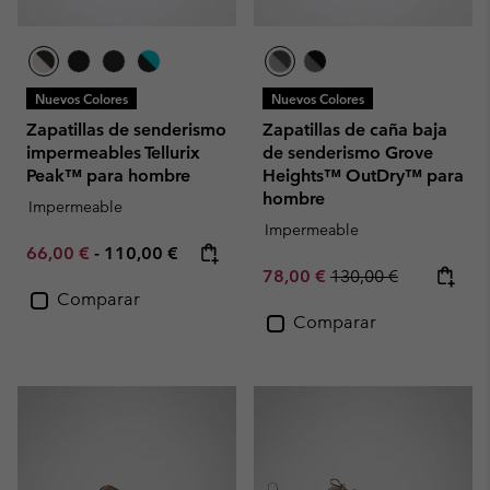
Nuevos Colores
Nuevos Colores
Zapatillas de senderismo
Zapatillas de caña baja
impermeables Tellurix
de senderismo Grove
Peak™ para hombre
Heights™ OutDry™ para
hombre
Impermeable
Impermeable
Minimum sale price:
Maximum price:
66,00 €
-
110,00 €
Sale price:
Regular price:
78,00 €
130,00 €
Comparar
Comparar