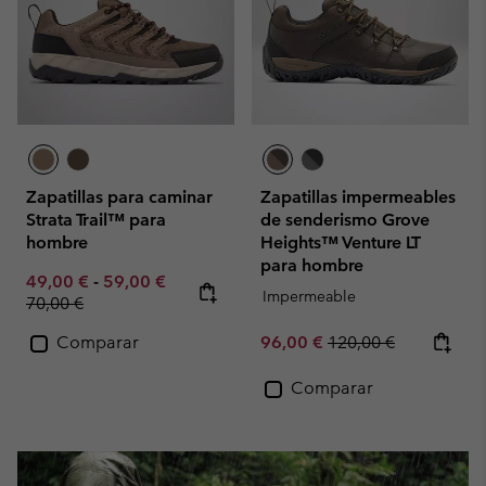
Zapatillas para caminar
Zapatillas impermeables
Strata Trail™ para
de senderismo Grove
hombre
Heights™ Venture LT
para hombre
Minimum sale price:
Maximum sale price:
Regular price:
49,00 €
-
59,00 €
Impermeable
70,00 €
Sale price:
Regular price:
Comparar
96,00 €
120,00 €
Comparar