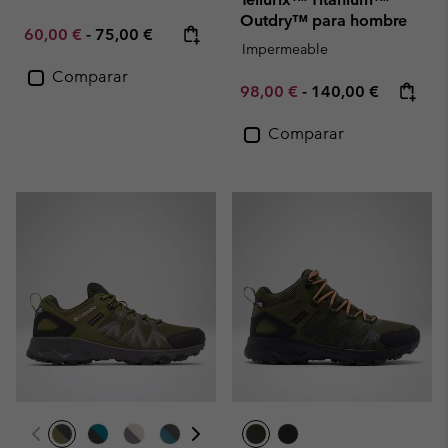
Outdry™ para hombre
Minimum sale price:
Maximum price:
60,00 €
-
75,00 €
Impermeable
Comparar
Minimum sale price:
Maximum price:
98,00 €
-
140,00 €
Comparar