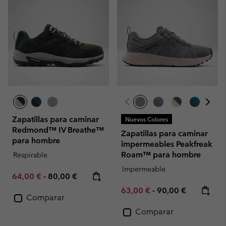
Zapatillas para caminar
Nuevos Colores
Redmond™ IV Breathe™
Zapatillas para caminar
para hombre
impermeables Peakfreak
Roam™ para hombre
Respirable
Impermeable
Minimum sale price:
Maximum price:
64,00 €
-
80,00 €
Minimum sale price:
Maximum price:
63,00 €
-
90,00 €
Comparar
Comparar