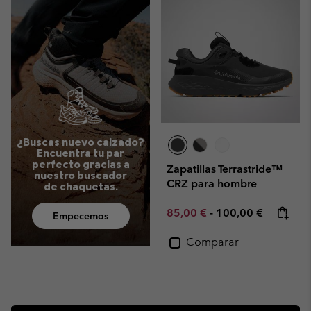
¿Buscas nuevo calzado?
Encuentra tu par
perfecto gracias a
Zapatillas Terrastride™
nuestro buscador
CRZ para hombre
de chaquetas.
Minimum sale price:
Maximum price:
85,00 €
-
100,00 €
Empecemos
Comparar