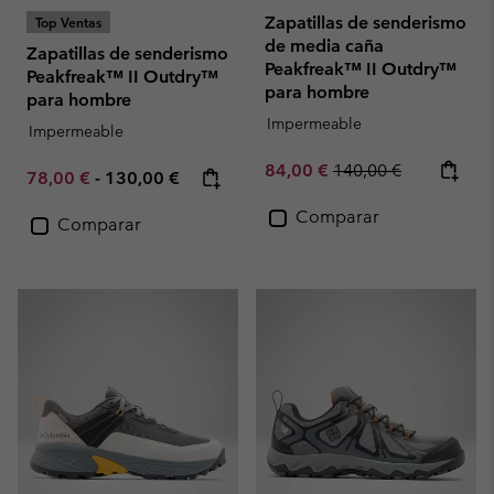
Zapatillas de senderismo
Top Ventas
de media caña
Zapatillas de senderismo
Peakfreak™ II Outdry™
Peakfreak™ II Outdry™
para hombre
para hombre
Impermeable
Impermeable
Sale price:
Regular price:
84,00 €
140,00 €
Minimum sale price:
Maximum price:
78,00 €
-
130,00 €
Comparar
Comparar