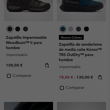
Zapatilla impermeable
Nuevos Colores
Woodburn™ II para
Zapatilla de senderismo
hombre
de media caña Konos™
TRS OutDry™ para
Impermeable
hombre
Regular price:
100,00 €
Impermeable
Comparar
Minimum sale price:
Maximum price:
78,00 €
-
130,00 €
Comparar