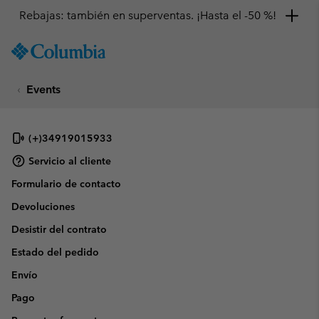
Rebajas: también en superventas. ¡Hasta el -50 %!
SKIP
Columbia
TO
Sportswear
CONTENT
Events
SKIP
TO
MAIN
NAV
(+)34919015933
SKIP
Servicio al cliente
TO
Formulario de contacto
SEARCH
Devoluciones
Desistir del contrato
Estado del pedido
Envío
Pago