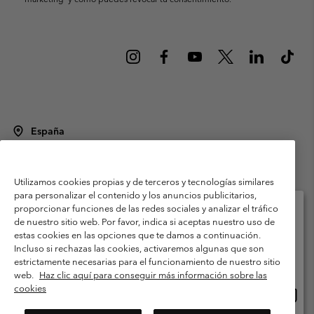
España
©
2026
Columbia Sportswear Spain S.L.U. Avenida del Doctor Arce, 14,
28002 Madrid, España. Todos los derechos reservados.
Utilizamos cookies propias y de terceros y tecnologías similares
Condiciones de uso
Terminos de Venta
Garantía
para personalizar el contenido y los anuncios publicitarios,
Política de Privacidad
proporcionar funciones de las redes sociales y analizar el tráfico
de nuestro sitio web. Por favor, indica si aceptas nuestro uso de
Términos y condiciones del programa de miembros
estas cookies en las opciones que te damos a continuación.
Selecciona tu país e idioma envío
Incluso si rechazas las cookies, activaremos algunas que son
Términos De Uso Del Contenido Generado Por Los Usuarios
Compras en línea disponibles
estrictamente necesarias para el funcionamiento de nuestro sitio
Impressum
Cookies
Public CBCR
web.
Haz clic aquí para conseguir más información sobre las
cookies
Comp
United States
en
Servicio al cliente: Lu. - Vi. de 9:00 a 13:00 y de 14:00 a 18:00